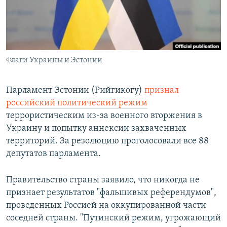
ПРИСОЕДИНЯЙТЕСЬ!
ПОБЕДИТЕЛЕЙ НЕ СУДЯТ?
КРЫМ.НЕПОКОРЕННЫЙ
ELIFBE
Флаги Украины и Эстонии
УКРАИНСКАЯ ПРОБЛЕМА КРЫМА
Все сайты RFE/RL
Парламент Эстонии (Рийгикогу)
признал
российский политический режим
террористическим из-за военного вторжения в
Украину и попытку аннексии захваченных
территорий. За резолюцию проголосовали все 88
депутатов парламента.
Правительство страны заявило, что никогда не
признает результатов "фальшивых референдумов",
проведенных Россией на оккупированной части
соседней страны. "Путинский режим, угрожающий