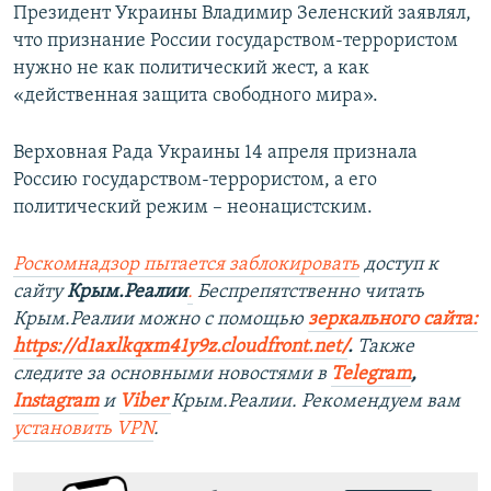
Президент Украины Владимир Зеленский заявлял,
что признание России государством-террористом
нужно не как политический жест, а как
«действенная защита свободного мира».
Верховная Рада Украины 14 апреля признала
Россию государством-террористом, а его
политический режим – неонацистским.
Роскомнадзор пытается заблокировать
доступ к
сайту
Крым.Реалии
.
Беспрепятственно читать
Крым.Реалии мож
но с помощью
зеркального сайта:
https://d1axlkqxm41y9z.cloudfront.net/
. ​
Также
следите за основными новостями в
Telegram
,
Instagra
m
и
Viber
Крым.Реалии. Рекомендуем вам
установить
VPN
.