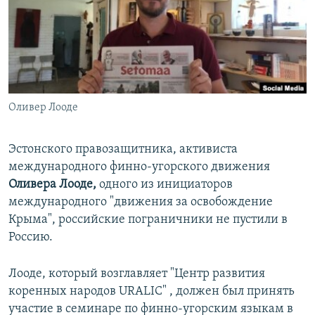
ПРИСОЕДИНЯЙТЕСЬ!
ПОБЕДИТЕЛЕЙ НЕ СУДЯТ?
КРЫМ.НЕПОКОРЕННЫЙ
ELIFBE
УКРАИНСКАЯ ПРОБЛЕМА КРЫМА
Все сайты RFE/RL
Оливер Лооде
Эстонского правозащитника, активиста
международного финно-угорского движения
Оливера Лооде,
одного из инициаторов
международного "движения за освобождение
Крыма", российские пограничники не пустили в
Россию.
Лооде, который возглавляет "Центр развития
коренных народов URALIC" , должен был принять
участие в семинаре по финно-угорским языкам в