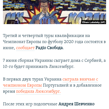
ПРИСОЕДИНЯЙТЕСЬ!
ПОБЕДИТЕЛЕЙ НЕ СУДЯТ?
КРЫМ.НЕПОКОРЕННЫЙ
ELIFBE
УКРАИНСКАЯ ПРОБЛЕМА КРЫМА
Третий и четвертый туры квалификации на
Все сайты RFE/RL
Чемпионат Европы по футболу 2020 года состоятся в
июне,
сообщает
Радіо Свобода
.
7 июня сборная Украины сыграет дома с Сербией, а
10-го будет принимать Люксембург.
В первых двух турах Украина
сыграла вничью с
чемпионом Европы
Португалией и в добавленное
время
победила Люксембург.
После этих игр подопечные
Андрея Шевченко