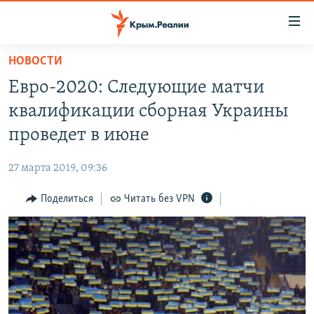
Доступность
ссылки
Вернуться
НОВОСТИ
к
НОВОСТИ
Евро-2020: Следующие матчи
основному
СПЕЦПРОЕКТЫ
содержанию
квалификации сборная Украины
ВОДА
Вернутся
ГРУЗ 200
проведет в июне
к
ИСТОРИЯ
КАРТА ВОЕННЫХ ОБЪЕКТОВ КРЫМА
главной
27 марта 2019, 09:36
ЕЩЕ
11 ЛЕТ ОККУПАЦИИ КРЫМА. 11 ИСТОРИЙ СОПРОТИВЛЕНИЯ
навигации
Вернутся
Поделиться
Читать без VPN
РАДІО СВОБОДА
ИНТЕРАКТИВ
к
КАК ОБОЙТИ БЛОКИРОВКУ
ИНФОГРАФИКА
поиску
ТЕЛЕПРОЕКТ КРЫМ.РЕАЛИИ
Українською
СОВЕТЫ ПРАВОЗАЩИТНИКОВ
Qırımtatar
ПРОПАВШИЕ БЕЗ ВЕСТИ