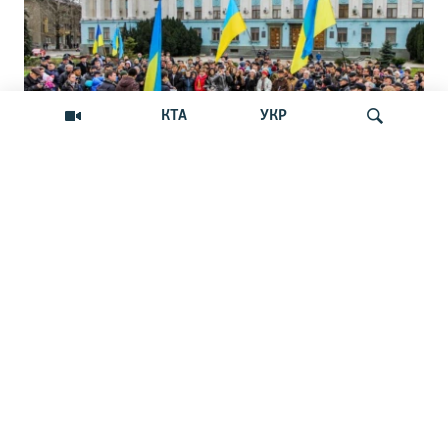
КТА
УКР
Андрей Щекун: «Крым –
Искать
единственный регион, где украинцы –
меньшинство»
Дискуссия вокруг планов установить День
защиты прав украинской общины Крыма
НОВОСТИ