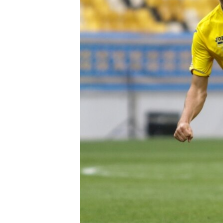
ПОБЕДИТЕЛЕЙ НЕ СУДЯТ?
КРЫМ.НЕПОКОРЕННЫЙ
ELIFBE
УКРАИНСКАЯ ПРОБЛЕМА КРЫМА