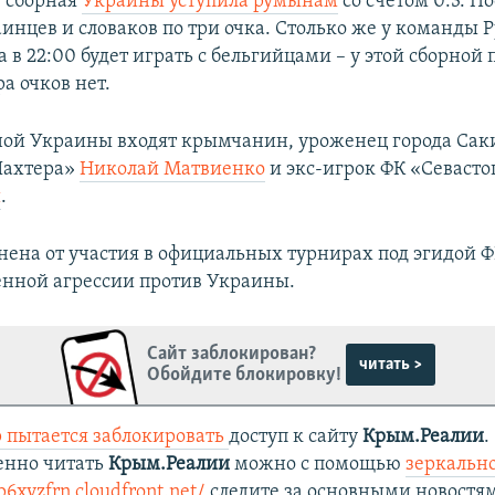
е сборная
Украины уступила румынам
со счетом 0:3. По
аинцев и словаков по три очка. Столько же у команды
а в 22:00 будет играть с бельгийцами – у этой сборной 
ра очков нет.
рной Украины входят крымчанин, уроженец города Сак
Шахтера»
Николай Матвиенко
и экс-игрок ФК «Севаст
й
.
анена от участия в официальных турнирах под эгидой
енной агрессии против Украины.
Сайт заблокирован?
читать >
Обойдите блокировку!
 пытается заблокировать
доступ к сайту
Крым.Реалии
.
енно читать
Крым.Реалии
можно с помощью
зеркально
p6xvzfrn.cloudfront.net/
следите за основными новостя