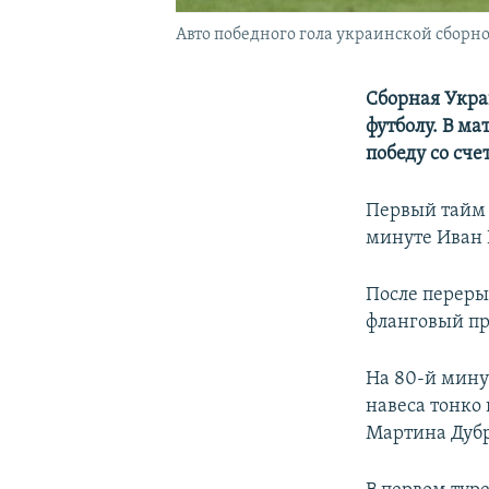
Авто победного гола украинской сборн
Сборная Укра
футболу. В м
победу со счет
Первый тайм 
минуте Иван 
После переры
фланговый пр
На 80-й мину
навеса тонко
Мартина Дубр