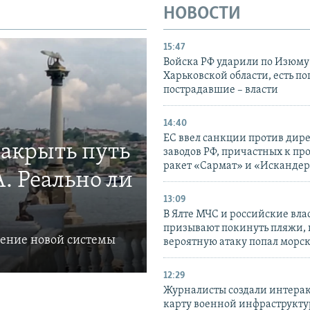
НОВОСТИ
15:47
Войска РФ ударили по Изюму
Харьковской области, есть п
пострадавшие – власти
14:40
ЕС ввел санкции против дир
закрыть путь
заводов РФ, причастных к пр
ракет «Сармат» и «Исканде
. Реально ли
13:09
В Ялте МЧС и российские вла
призывают покинуть пляжи, 
ление новой системы
вероятную атаку попал морс
12:29
Журналисты создали интера
карту военной инфраструкт