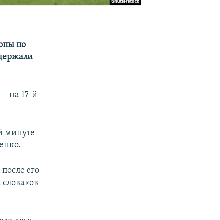
опы по
одержали
– на 17-й
й минуте
енко.
 после его
 словаков