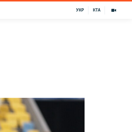
УКР
КТА