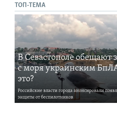
ТОП-ТЕМА
В Севастополе обещают 
с моря украинским БпЛА
это?
Российские власти города анонсировали появ
защиты от беспилотников