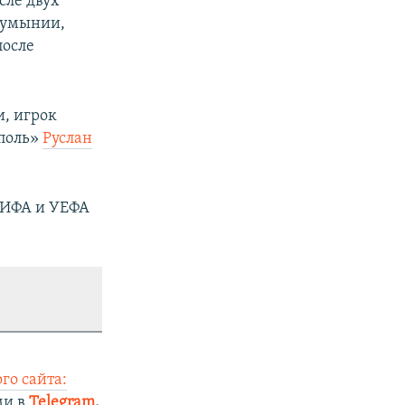
сле двух
 Румынии,
после
и, игрок
ополь»
Руслан
 ФИФА и УЕФА
го сайта:
ми в
Telegram
,