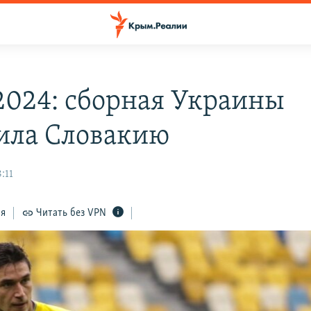
2024: сборная Украины
ила Словакию
:11
ся
Читать без VPN