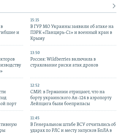
15:15
 в
В ГУР МО Украины заявили об атаке на
огибшие и
ПЗРК «Панцирь-С1» и военный кран в
Крыму
13:50
екторов
Россия: Wildberries включила в
оизводству
страхование риски атак дронов
р»
12:52
сти
СМИ: в Германии отрицают, что на
под
борту украинского Ан-124 в аэропорту
кой порт
Лейпцига были боеприпасы
11:45
ктивную
В Генеральном штабе ВСУ отчитались об
уры
ударах по РЛС и месту запусков БпЛА в