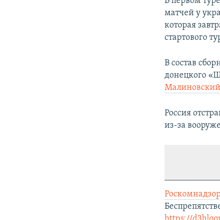
В первом тур
матчей у укр
которая завтр
стартового ту
В состав сбо
донецкого «
Малиновски
Россия отстр
из-за вооруж
Роскомнадзор
Беспрепятств
https://d3hlqq