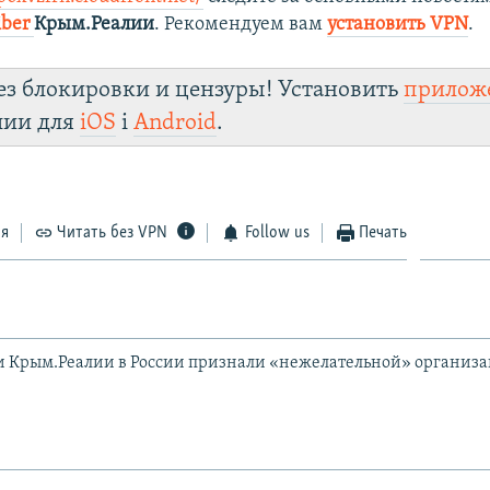
iber
Крым.Реалии
. Рекомендуем вам
установить VPN
.
ез блокировки и цензуры! Установить
прилож
лии для
iOS
і
Android
.
ся
Читать без VPN
Follow us
Печать
и Крым.Реалии в России признали «нежелательной» организ