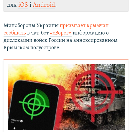
для
iOS
і
Android
.
Минобороны Украины
призывает крымчан
сообщать
в чат-бот
«єВорог»
информацию о
дислокации войск России на аннексированном
Крымском полуострове.