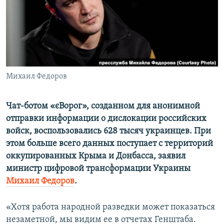
ПРИСОЕДИНЯЙТЕСЬ!
ПОБЕДИТЕЛЕЙ НЕ СУДЯТ?
КРЫМ.НЕПОКОРЕННЫЙ
ELIFBE
УКРАИНСКАЯ ПРОБЛЕМА КРЫМА
Все сайты RFE/RL
Михаил Федоров
Чат-ботом «єВорог», созданном для анонимной
отправки информации о дислокации российских
войск, воспользовались 628 тысяч украинцев. При
этом больше всего данных поступает с территорий
оккупированных Крыма и Донбасса, заявил
министр цифровой трансформации Украины
Михаил Федоров
.
«Хотя работа народной разведки может показаться
незаметной, мы видим ее в отчетах Генштаба.