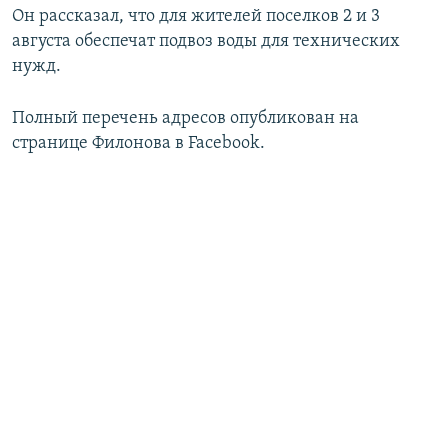
Он рассказал, что для жителей поселков 2 и 3
ПРИСОЕДИНЯЙТЕСЬ!
ПОБЕДИТЕЛЕЙ НЕ СУДЯТ?
августа обеспечат подвоз воды для технических
КРЫМ.НЕПОКОРЕННЫЙ
нужд.
ELIFBE
Полный перечень адресов опубликован на
УКРАИНСКАЯ ПРОБЛЕМА КРЫМА
странице Филонова в Facebook.
Все сайты RFE/RL