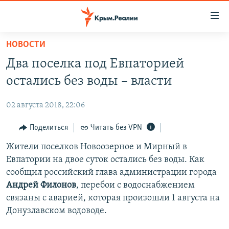
Доступность
ссылки
Вернуться
НОВОСТИ
к
НОВОСТИ
Два поселка под Евпаторией
основному
СПЕЦПРОЕКТЫ
содержанию
остались без воды – власти
ВОДА
Вернутся
ГРУЗ 200
к
02 августа 2018, 22:06
ИСТОРИЯ
КАРТА ВОЕННЫХ ОБЪЕКТОВ КРЫМА
главной
ЕЩЕ
Поделиться
Читать без VPN
11 ЛЕТ ОККУПАЦИИ КРЫМА. 11 ИСТОРИЙ СОПРОТИВЛЕНИЯ
навигации
Вернутся
РАДІО СВОБОДА
Жители поселков Новоозерное и Мирный в
ИНТЕРАКТИВ
к
Евпатории на двое суток остались без воды. Как
КАК ОБОЙТИ БЛОКИРОВКУ
ИНФОГРАФИКА
поиску
сообщил российский глава администрации города
ТЕЛЕПРОЕКТ КРЫМ.РЕАЛИИ
Андрей Филонов
, перебои с водоснабжением
Українською
связаны с аварией, которая произошли 1 августа на
СОВЕТЫ ПРАВОЗАЩИТНИКОВ
Qırımtatar
Донузлавском водоводе.
ПРОПАВШИЕ БЕЗ ВЕСТИ