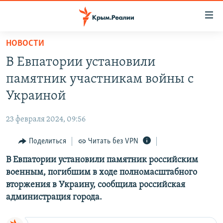
Доступность
ссылки
Вернуться
НОВОСТИ
к
НОВОСТИ
В Евпатории установили
основному
СПЕЦПРОЕКТЫ
содержанию
памятник участникам войны с
ВОДА
Вернутся
ГРУЗ 200
Украиной
к
ИСТОРИЯ
КАРТА ВОЕННЫХ ОБЪЕКТОВ КРЫМА
главной
23 февраля 2024, 09:56
ЕЩЕ
11 ЛЕТ ОККУПАЦИИ КРЫМА. 11 ИСТОРИЙ СОПРОТИВЛЕНИЯ
навигации
Вернутся
Поделиться
Читать без VPN
РАДІО СВОБОДА
ИНТЕРАКТИВ
к
В Евпатории установили памятник российским
КАК ОБОЙТИ БЛОКИРОВКУ
ИНФОГРАФИКА
поиску
военным, погибшим в ходе полномасштабного
ТЕЛЕПРОЕКТ КРЫМ.РЕАЛИИ
вторжения в Украину, сообщила российская
Українською
администрация города.
СОВЕТЫ ПРАВОЗАЩИТНИКОВ
Qırımtatar
ПРОПАВШИЕ БЕЗ ВЕСТИ