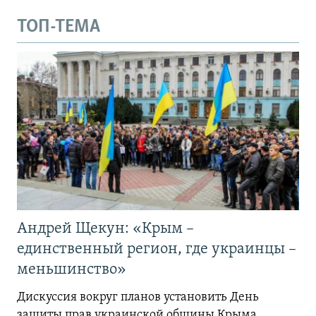
й
д
ТОП-ТЕМА
д
Андрей Щекун: «Крым –
единственный регион, где украинцы –
меньшинство»
Дискуссия вокруг планов установить День
защиты прав украинской общины Крыма