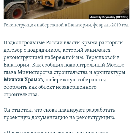
ПРИСОЕДИНЯЙТЕСЬ!
ПОБЕДИТЕЛЕЙ НЕ СУДЯТ?
КРЫМ.НЕПОКОРЕННЫЙ
Реконструкция набережной в Евпатории, февраль 2019 год
ELIFBE
УКРАИНСКАЯ ПРОБЛЕМА КРЫМА
Подконтрольные России власти Крыма расторгли
Все сайты RFE/RL
договор с подрядчиком, который занимался
реконструкцией набережной им. Терешковой в
Евпатории. Как сообщил подконтрольный Москве
глава Министерства строительства и архитектуры
Михаил Храмов
, набережную собираются
оформить как объект незавершенного
строительства.
Он отметил, что снова планируют разработать
проектную документацию на реконструкцию.