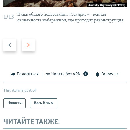
Пляж общего пользования «Солярис» – южная
1/13
оконечность набережной, где проходит реконструкция
П
С
р
л
е
е
д
д
ы
у
Поделиться
Читать без VPN
Follow us
д
ю
у
щ
This item is part of
щ
и
и
й
Новости
Весь Крым
й
с
с
л
ЧИТАЙТЕ ТАКЖЕ:
л
а
а
й