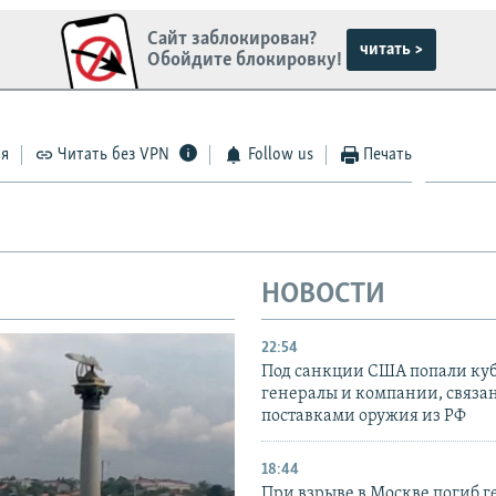
Сайт заблокирован?
читать >
Обойдите блокировку!
ся
Читать без VPN
Follow us
Печать
НОВОСТИ
22:54
Под санкции США попали ку
генералы и компании, связа
поставками оружия из РФ
18:44
При взрыве в Москве погиб г