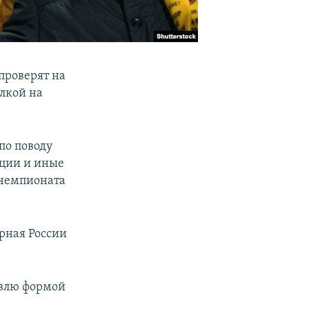
проверят на
лкой на
по поводу
ации и иные
 чемпионата
орная России
овлю формой