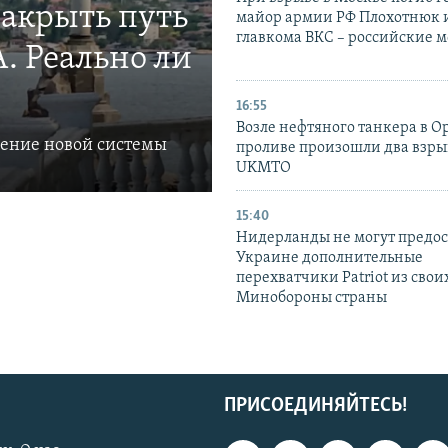
закрыть путь
майор армии РФ Плохотнюк и
главкома ВКС – российские 
. Реально ли
16:55
Возле нефтяного танкера в 
ление новой системы
проливе произошли два взры
UKMTO
15:40
Нидерланды не могут предос
Украине дополнительные
перехватчики Patriot из своих
Минобороны страны
ПРИСОЕДИНЯЙТЕСЬ!