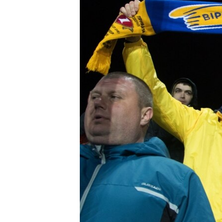
ПОБЕДИТЕЛЕЙ НЕ СУДЯТ?
КРЫМ.НЕПОКОРЕННЫЙ
ELIFBE
УКРАИНСКАЯ ПРОБЛЕМА КРЫМА