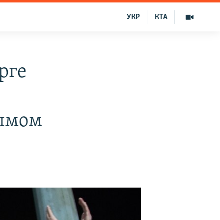
УКР
КТА
рге
ымом