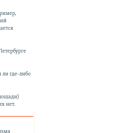
пример,
ний
дается
 Петербурге
я ли где-либо
площади)
х нет.
орма