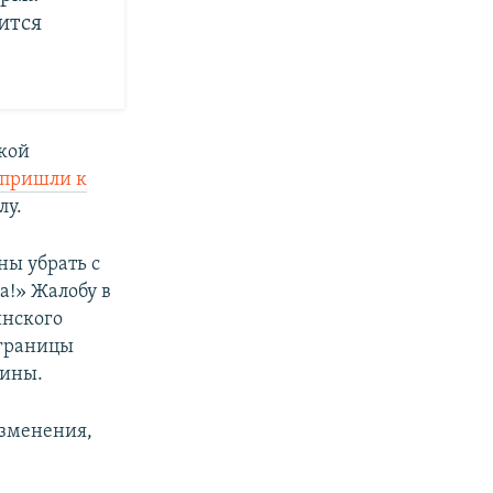
ится
кой
 пришли к
лу.
ны убрать с
а!» Жалобу в
инского
 границы
аины.
зменения,