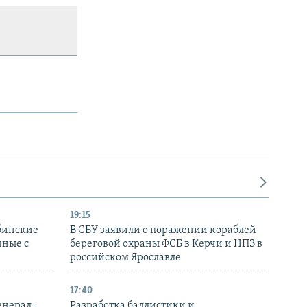
19:15
бинские
В СБУ заявили о поражении кораблей
нные с
береговой охраны ФСБ в Керчи и НПЗ в
российском Ярославле
17:40
енерал-
Разработка баллистики и