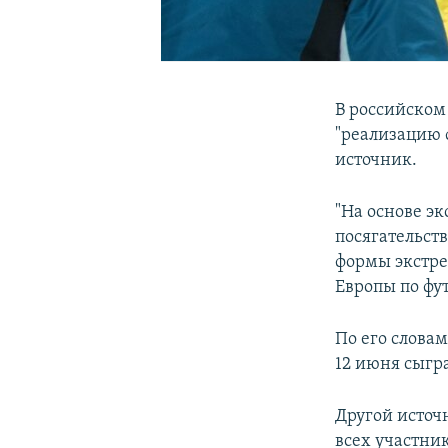
В российском
"реализацию
источник.
"На основе э
посягательст
формы экстре
Европы по фут
По его словам
12 июня сыгр
Другой источ
всех участни