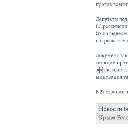
против военн
Депутаты под
ЕС российски
G7 по выделе
покрываться 
Документ так
санкций прот
эффективност
минования та
В 27 странах
Новости б
Крым.Реа