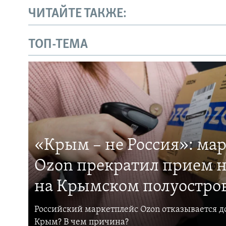
ЧИТАЙТЕ ТАКЖЕ:
ТОП-ТЕМА
«Крым – не Россия»: ма
Ozon прекратил прием н
на Крымском полуостро
Российский маркетплейс Ozon отказывается до
Крым? В чем причина?