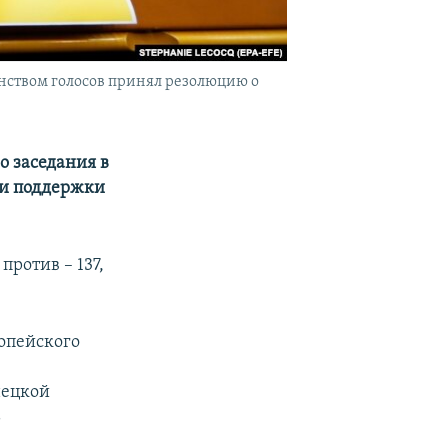
инством голосов принял резолюцию о
о заседания в
ии поддержки
против – 137,
опейского
нецкой
ь