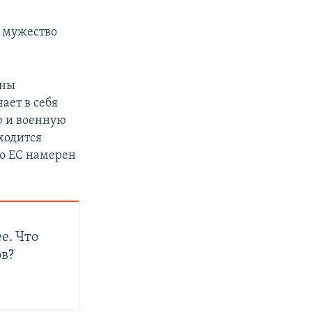
и мужество
ены
ает в себя
ю и военную
ходится
ро ЕС намерен
е. Что
ов?