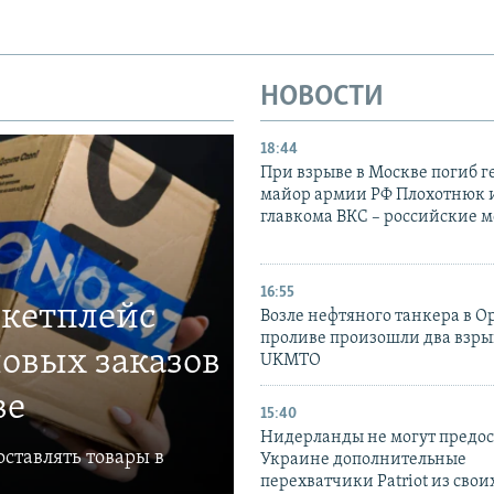
НОВОСТИ
18:44
При взрыве в Москве погиб г
майор армии РФ Плохотнюк и
главкома ВКС – российские 
16:55
ркетплейс
Возле нефтяного танкера в 
проливе произошли два взры
овых заказов
UKMTO
ве
15:40
Нидерланды не могут предос
ставлять товары в
Украине дополнительные
перехватчики Patriot из своих