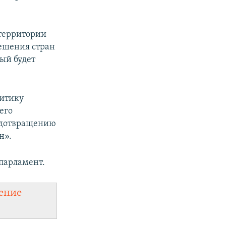
 территории
решения стран
ый будет
литику
его
редотвращению
н».
опарламент.
ение