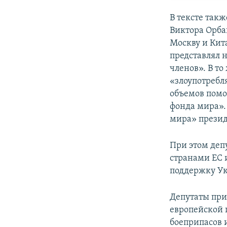
В тексте так
Виктора Орба
Москву и Кита
представлял н
членов». В то
«злоупотребл
объемов помо
фонда мира».
мира» презид
При этом деп
странами ЕС 
поддержку У
Депутаты при
европейской 
боеприпасов 