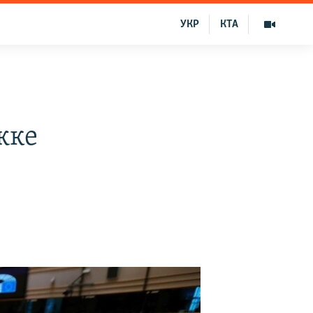
УКР
КТА
жке