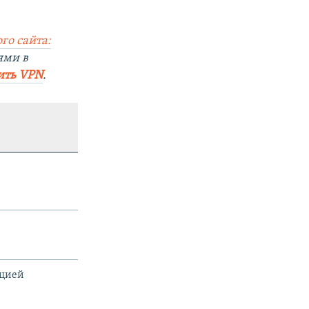
го сайта:
ями в
ить VPN
.
ацией