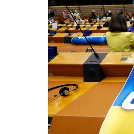
ПОБЕДИТЕЛЕЙ НЕ СУДЯТ?
КРЫМ.НЕПОКОРЕННЫЙ
ELIFBE
УКРАИНСКАЯ ПРОБЛЕМА КРЫМА