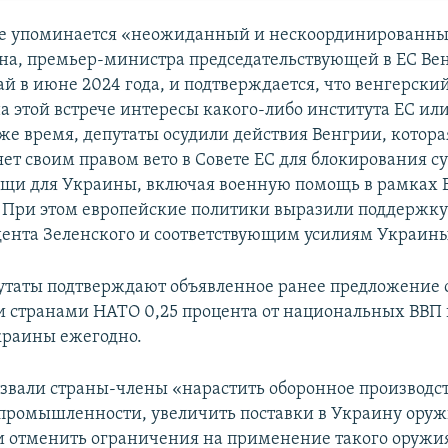
же упоминается «неожиданный и нескоординированны
на, премьер-министра председательствующей в ЕС Вен
й в июне 2024 года, и подтверждается, что венгерски
а этой встрече интересы какого-либо института ЕС или
 же время, депутаты осудили действия Венгрии, котора
яет своим правом вето в Совете ЕС для блокирования 
щи для Украины, включая военную помощь в рамках 
 При этом европейские политики выразили поддержк
ента Зеленского и соответствующим усилиям Украины
утаты подтверждают объявленное ранее предложение 
и странами НАТО 0,25 процента от национальных ВВП
краины ежегодно.
звали страны-члены «нарастить оборонное производс
промышленности, увеличить поставки в Украину оруж
и отменить ограничения на применение такого оружи