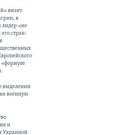
й» визит
грии, в
й лидер «не
 его стран-
я
существенных
Европейского
у «формуле
.
о выделении
 на военную
тво
ия и
я Украиной