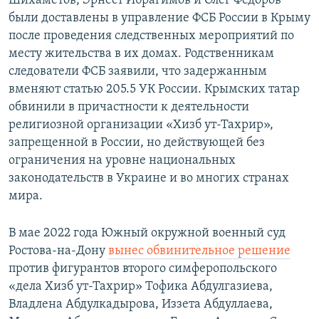
Шихаметов, Эрнест Ибрагимов и Олег Федоров
были доставлены в управление ФСБ России в Крыму
после проведения следственных мероприятий по
месту жительства в их домах. Родственникам
следователи ФСБ заявили, что задержанным
вменяют статью 205.5 УК России. Крымских татар
обвинили в причастности к деятельности
религиозной организации «Хизб ут-Тахрир»,
запрещенной в России, но действующей без
ограничения на уровне национальных
законодательств в Украине и во многих странах
мира.
В мае 2022 года Южный окружной военный суд
Ростова-на-Дону
вынес обвинительное решение
против фигурантов второго симферопольского
«дела Хизб ут-Тахрир» Тофика Абдулгазиева,
Владлена Абдулкадырова, Иззета Абдуллаева,