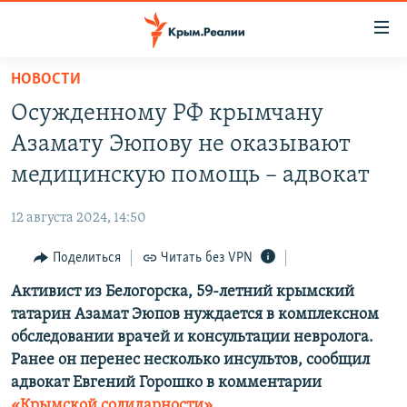
Доступность
ссылки
Вернуться
НОВОСТИ
к
НОВОСТИ
Осужденному РФ крымчану
основному
СПЕЦПРОЕКТЫ
содержанию
Азамату Эюпову не оказывают
ВОДА
Вернутся
ГРУЗ 200
медицинскую помощь – адвокат
к
ИСТОРИЯ
КАРТА ВОЕННЫХ ОБЪЕКТОВ КРЫМА
главной
12 августа 2024, 14:50
ЕЩЕ
11 ЛЕТ ОККУПАЦИИ КРЫМА. 11 ИСТОРИЙ СОПРОТИВЛЕНИЯ
навигации
Вернутся
Поделиться
Читать без VPN
РАДІО СВОБОДА
ИНТЕРАКТИВ
к
Активист из Белогорска, 59-летний крымский
КАК ОБОЙТИ БЛОКИРОВКУ
ИНФОГРАФИКА
поиску
татарин Азамат Эюпов нуждается в комплексном
ТЕЛЕПРОЕКТ КРЫМ.РЕАЛИИ
обследовании врачей и консультации невролога.
Українською
Ранее он перенес несколько инсультов, сообщил
СОВЕТЫ ПРАВОЗАЩИТНИКОВ
Qırımtatar
адвокат Евгений Горошко в комментарии
ПРОПАВШИЕ БЕЗ ВЕСТИ
«Крымской солидарности»
.