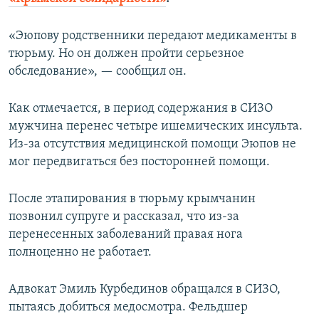
ПРИСОЕДИНЯЙТЕСЬ!
ПОБЕДИТЕЛЕЙ НЕ СУДЯТ?
«Эюпову родственники передают медикаменты в
КРЫМ.НЕПОКОРЕННЫЙ
тюрьму. Но он должен пройти серьезное
ELIFBE
обследование», — сообщил он.
УКРАИНСКАЯ ПРОБЛЕМА КРЫМА
Как отмечается, в период содержания в СИЗО
Все сайты RFE/RL
мужчина перенес четыре ишемических инсульта.
Из-за отсутствия медицинской помощи Эюпов не
мог передвигаться без посторонней помощи.
После этапирования в тюрьму крымчанин
позвонил супруге и рассказал, что из-за
перенесенных заболеваний правая нога
полноценно не работает.
Адвокат Эмиль Курбединов обращался в СИЗО,
пытаясь добиться медосмотра. Фельдшер