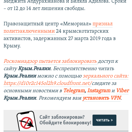
Меджита Абдурахманова и Биляла Адилова. Сроки
– от 12 до 14 лет лишения свободы.
Правозащитный центр «Мемориал»
признал
политзаключенными
24 крымскотатарских
активистов, задержанных 27 марта 2019 года в
Крыму.
Роскомнадзор пытается заблокировать
доступ к
сайту
Крым.Реалии
. Беспрепятственно читать
Крым.Реалии
можно с помощью
зеркального сайта:
https://d10r2c145ol2h9.cloudfront.net/
следите за
основными новостями в
Telegram
,
Instagram
и
Viber
Крым.Реалии
. Рекомендуем вам
установить VPN
.
Сайт заблокирован?
читать >
Обойдите блокировку!