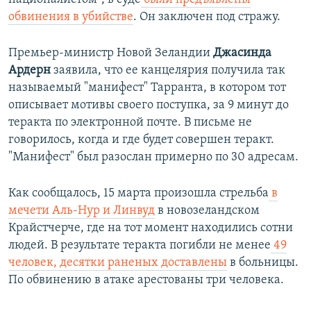
обвинения в убийстве
. Он заключен под стражу.
Премьер-министр Новой Зеландии
Джасинда
Ардерн
заявила, что ее канцелярия получила так
называемый "манифест" Тарранта, в котором тот
описывает мотивы своего поступка, за 9 минут до
теракта по электронной почте. В письме не
говорилось, когда и где будет совершен теракт.
"Манифест" был разослан примерно по 30 адресам.
Как сообщалось, 15 марта произошла стрельба
в
мечети Аль-Нур и Линвуд
в новозеландском
Крайстчерче, где на тот момент находились сотни
людей. В результате теракта погибли не менее
49
человек, десятки раненых доставлены
в больницы.
По обвинению в атаке арестованы три человека.