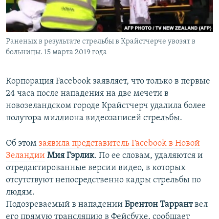
ПРИСОЕДИНЯЙТЕСЬ!
ПОБЕДИТЕЛЕЙ НЕ СУДЯТ?
КРЫМ.НЕПОКОРЕННЫЙ
Раненых в результате стрельбы в Крайстчерче увозят в
ELIFBE
больницы. 15 марта 2019 года
УКРАИНСКАЯ ПРОБЛЕМА КРЫМА
Все сайты RFE/RL
Корпорация Facebook заявляет, что только в первые
24 часа после нападения на две мечети в
новозеландском городе Крайстчерч удалила более
полутора миллиона видеозаписей стрельбы.
Об этом
заявила представитель Facebook в Новой
Зеландии
Мия Гэрлик
. По ее словам, удаляются и
отредактированные версии видео, в которых
отсутствуют непосредственно кадры стрельбы по
людям.
Подозреваемый в нападении
Брентон Таррант
вел
его прямую трансляцию в Фейсбуке, сообщает