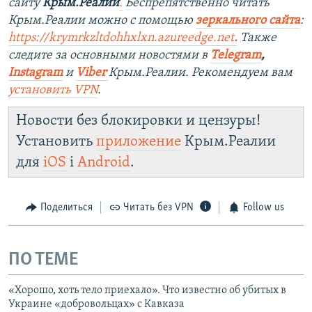
сайту
Крым.Реалии
.
Беспрепятственно читать
Крым.Реалии можно с помощью
зеркального сайта
:
https://krymrkzltdohhxlxn.azureedge.net
.
Также
следите за основными новостями в
Telegram
,
Instagram
и
Viber
Крым.Реалии. Рекомендуем вам
установить
VPN
.
Новости без блокировки и цензуры!
Установить
приложение
Крым.Реалии
для
iOS
і
Android
.
Поделиться
Читать без VPN
Follow us
ПО ТЕМЕ
«Хорошо, хоть тело приехало». Что известно об убитых в
Украине «добровольцах» с Кавказа