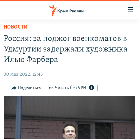
Доступность
ссылки
Вернуться
НОВОСТИ
к
НОВОСТИ
Россия: за поджог военкоматов в
основному
СПЕЦПРОЕКТЫ
содержанию
Удмуртии задержали художника
ВОДА
Вернутся
ГРУЗ 200
Илью Фарбера
к
ИСТОРИЯ
КАРТА ВОЕННЫХ ОБЪЕКТОВ КРЫМА
главной
30 мая 2022, 12:45
ЕЩЕ
11 ЛЕТ ОККУПАЦИИ КРЫМА. 11 ИСТОРИЙ СОПРОТИВЛЕНИЯ
навигации
Вернутся
Поделиться
Читать без VPN
РАДІО СВОБОДА
ИНТЕРАКТИВ
к
КАК ОБОЙТИ БЛОКИРОВКУ
ИНФОГРАФИКА
поиску
ТЕЛЕПРОЕКТ КРЫМ.РЕАЛИИ
Українською
СОВЕТЫ ПРАВОЗАЩИТНИКОВ
Qırımtatar
ПРОПАВШИЕ БЕЗ ВЕСТИ