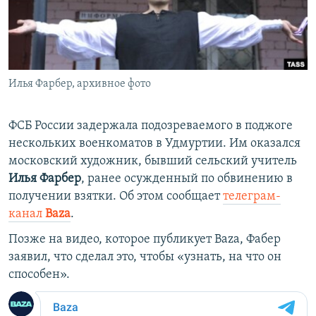
ПРИСОЕДИНЯЙТЕСЬ!
ПОБЕДИТЕЛЕЙ НЕ СУДЯТ?
КРЫМ.НЕПОКОРЕННЫЙ
ELIFBE
Илья Фарбер, архивное фото
УКРАИНСКАЯ ПРОБЛЕМА КРЫМА
Все сайты RFE/RL
ФСБ России задержала подозреваемого в поджоге
нескольких военкоматов в Удмуртии. Им оказался
московский художник, бывший сельский учитель
Илья Фарбер
, ранее осужденный по обвинению в
получении взятки. Об этом сообщает
телеграм-
канал
Baza
.
Позже на видео, которое публикует Baza, Фабер
заявил, что сделал это, чтобы «узнать, на что он
способен».