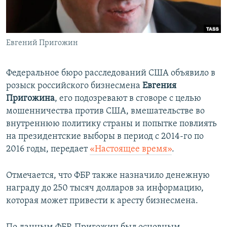
ПРИСОЕДИНЯЙТЕСЬ!
ПОБЕДИТЕЛЕЙ НЕ СУДЯТ?
КРЫМ.НЕПОКОРЕННЫЙ
Евгений Пригожин
ELIFBE
УКРАИНСКАЯ ПРОБЛЕМА КРЫМА
Федеральное бюро расследований США объявило в
Все сайты RFE/RL
розыск российского бизнесмена
Евгения
Пригожина
, его подозревают в сговоре с целью
мошенничества против США, вмешательстве во
внутреннюю политику страны и попытке повлиять
на президентские выборы в период с 2014-го по
2016 годы, передает
«Настоящее время»
.
Отмечается, что ФБР также назначило денежную
награду до 250 тысяч долларов за информацию,
которая может привести к аресту бизнесмена.