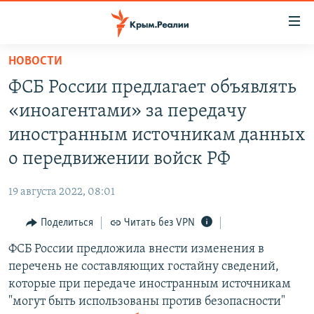
Доступность
ссылки
Вернуться
НОВОСТИ
к
НОВОСТИ
ФСБ России предлагает объявлять
основному
СПЕЦПРОЕКТЫ
содержанию
«иноагентами» за передачу
ВОДА
Вернутся
ГРУЗ 200
иностранным источникам данных
к
ИСТОРИЯ
КАРТА ВОЕННЫХ ОБЪЕКТОВ КРЫМА
о передвижении войск РФ
главной
ЕЩЕ
11 ЛЕТ ОККУПАЦИИ КРЫМА. 11 ИСТОРИЙ СОПРОТИВЛЕНИЯ
навигации
19 августа 2022, 08:01
Вернутся
РАДІО СВОБОДА
ИНТЕРАКТИВ
к
Поделиться
Читать без VPN
КАК ОБОЙТИ БЛОКИРОВКУ
ИНФОГРАФИКА
поиску
ФСБ России предложила внести изменения в
ТЕЛЕПРОЕКТ КРЫМ.РЕАЛИИ
Українською
перечень не составляющих гостайну сведений,
СОВЕТЫ ПРАВОЗАЩИТНИКОВ
которые при передаче иностранным источникам
Qırımtatar
"могут быть использованы против безопасности"
ПРОПАВШИЕ БЕЗ ВЕСТИ