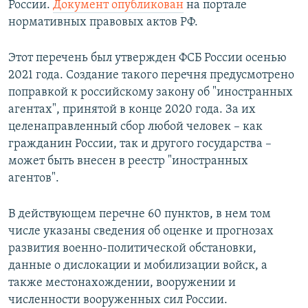
России.
Документ опубликован
на портале
ПРИСОЕДИНЯЙТЕСЬ!
ПОБЕДИТЕЛЕЙ НЕ СУДЯТ?
нормативных правовых актов РФ.
КРЫМ.НЕПОКОРЕННЫЙ
Этот перечень был утвержден ФСБ России осенью
ELIFBE
2021 года. Создание такого перечня предусмотрено
УКРАИНСКАЯ ПРОБЛЕМА КРЫМА
поправкой к российскому закону об "иностранных
Все сайты RFE/RL
агентах", принятой в конце 2020 года. За их
целенаправленный сбор любой человек – как
гражданин России, так и другого государства –
может быть внесен в реестр "иностранных
агентов".
В действующем перечне 60 пунктов, в нем том
числе указаны сведения об оценке и прогнозах
развития военно-политической обстановки,
данные о дислокации и мобилизации войск, а
также местонахождении, вооружении и
численности вооруженных сил России.