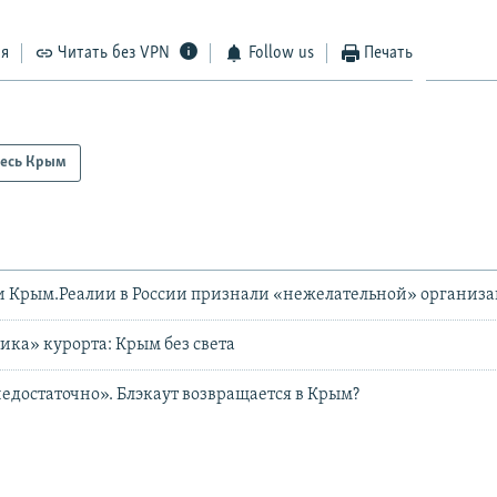
ся
Читать без VPN
Follow us
Печать
есь Крым
и Крым.Реалии в России признали «нежелательной» организ
ика» курорта: Крым без света
едостаточно». Блэкаут возвращается в Крым?