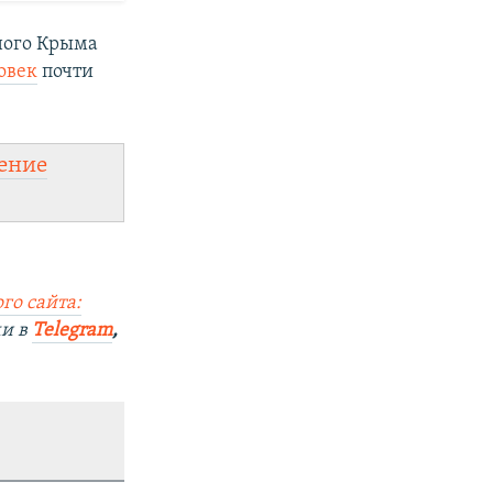
нного Крыма
овек
почти
ение
го сайта:
ми в
Telegram
,