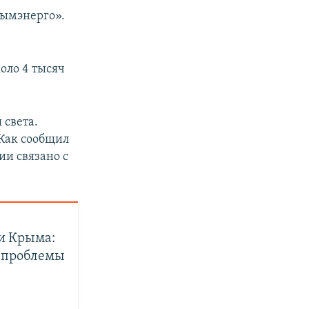
рымэнерго».
оло 4 тысяч
света.
 Как сообщил
ии связано с
 и Крыма:
, проблемы