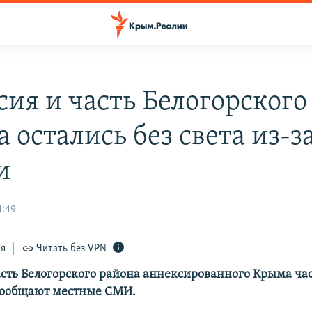
сия и часть Белогорского
 остались без света из-з
и
4:49
ся
Читать без VPN
асть Белогорского района аннексированного Крыма ча
сообщают местные СМИ.