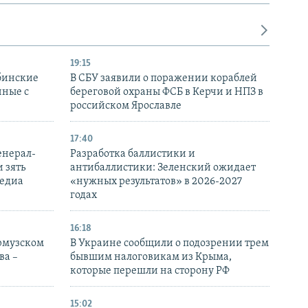
19:15
бинские
В СБУ заявили о поражении кораблей
нные с
береговой охраны ФСБ в Керчи и НПЗ в
российском Ярославле
17:40
енерал-
Разработка баллистики и
 зять
антибаллистики: Зеленский ожидает
медиа
«нужных результатов» в 2026-2027
годах
16:18
Ормузском
В Украине сообщили о подозрении трем
ва –
бывшим налоговикам из Крыма,
которые перешли на сторону РФ
15:02