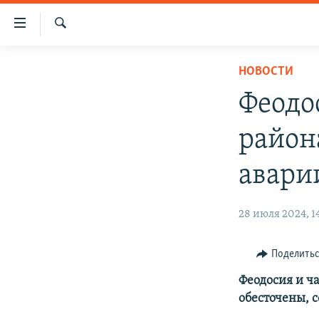
Доступность
ссылки
Искать
Вернуться
НОВОСТИ
НОВОСТИ
к
СПЕЦПРОЕКТЫ
основному
Феодо
содержанию
ВОДА
ГРУЗ 200
Вернутся
района
ИСТОРИЯ
КАРТА ВОЕННЫХ ОБЪЕКТОВ КРЫМА
к
главной
ЕЩЕ
11 ЛЕТ ОККУПАЦИИ КРЫМА. 11 ИСТОРИЙ
авари
навигации
СОПРОТИВЛЕНИЯ
РАДІО СВОБОДА
ИНТЕРАКТИВ
Вернутся
28 июля 2024, 1
к
КАК ОБОЙТИ БЛОКИРОВКУ
ИНФОГРАФИКА
поиску
ТЕЛЕПРОЕКТ КРЫМ.РЕАЛИИ
Поделить
СОВЕТЫ ПРАВОЗАЩИТНИКОВ
Феодосия и ч
ПРОПАВШИЕ БЕЗ ВЕСТИ
обесточены, 