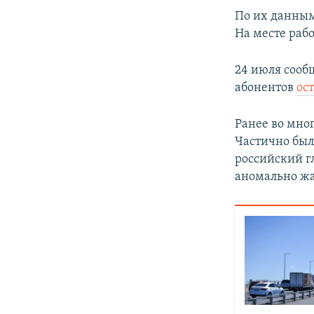
ПОБЕДИТЕЛЕЙ НЕ СУДЯТ?
По их данным
КРЫМ.НЕПОКОРЕННЫЙ
На месте раб
ELIFBE
24 июля сооб
УКРАИНСКАЯ ПРОБЛЕМА КРЫМА
абонентов
ос
Ранее во мно
Частично был
российский 
аномально жа