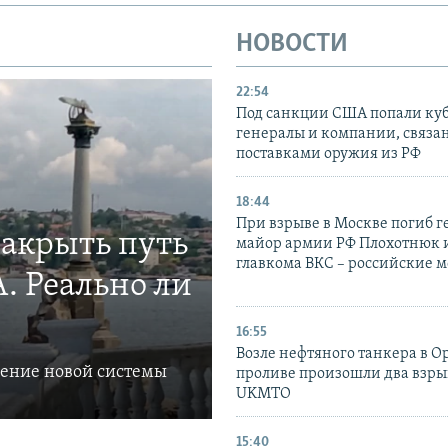
НОВОСТИ
22:54
Под санкции США попали ку
генералы и компании, связа
поставками оружия из РФ
18:44
При взрыве в Москве погиб г
закрыть путь
майор армии РФ Плохотнюк и
главкома ВКС – российские 
. Реально ли
16:55
Возле нефтяного танкера в 
ление новой системы
проливе произошли два взры
UKMTO
15:40