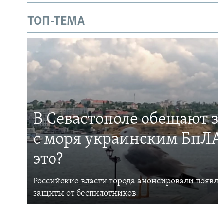
ТОП-ТЕМА
В Севастополе обещают 
с моря украинским БпЛА
это?
Российские власти города анонсировали появ
защиты от беспилотников