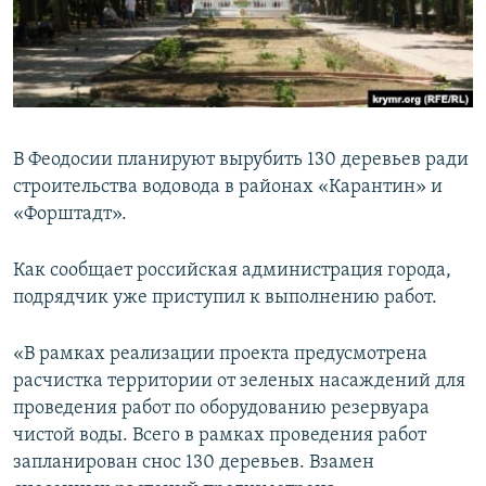
ПРИСОЕДИНЯЙТЕСЬ!
ПОБЕДИТЕЛЕЙ НЕ СУДЯТ?
КРЫМ.НЕПОКОРЕННЫЙ
ELIFBE
УКРАИНСКАЯ ПРОБЛЕМА КРЫМА
В Феодосии планируют вырубить 130 деревьев ради
Все сайты RFE/RL
строительства водовода в районах «Карантин» и
«Форштадт».
Как сообщает российская администрация города,
подрядчик уже приступил к выполнению работ.
«В рамках реализации проекта предусмотрена
расчистка территории от зеленых насаждений для
проведения работ по оборудованию резервуара
чистой воды. Всего в рамках проведения работ
запланирован снос 130 деревьев. Взамен