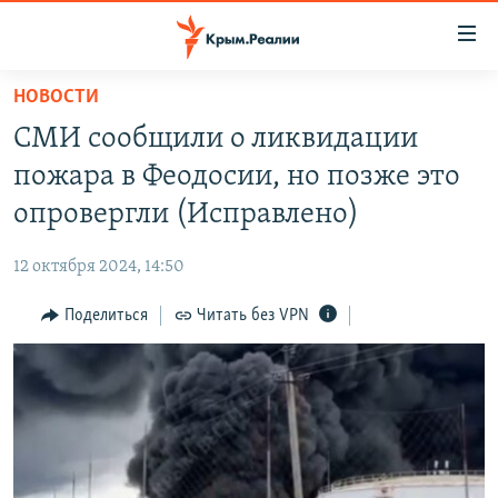
Доступность
ссылки
Вернуться
НОВОСТИ
к
НОВОСТИ
СМИ сообщили о ликвидации
основному
СПЕЦПРОЕКТЫ
содержанию
пожара в Феодосии, но позже это
ВОДА
Вернутся
ГРУЗ 200
опровергли (Исправлено)
к
ИСТОРИЯ
КАРТА ВОЕННЫХ ОБЪЕКТОВ КРЫМА
главной
12 октября 2024, 14:50
ЕЩЕ
11 ЛЕТ ОККУПАЦИИ КРЫМА. 11 ИСТОРИЙ СОПРОТИВЛЕНИЯ
навигации
Вернутся
Поделиться
Читать без VPN
РАДІО СВОБОДА
ИНТЕРАКТИВ
к
КАК ОБОЙТИ БЛОКИРОВКУ
ИНФОГРАФИКА
поиску
ТЕЛЕПРОЕКТ КРЫМ.РЕАЛИИ
Українською
СОВЕТЫ ПРАВОЗАЩИТНИКОВ
Qırımtatar
ПРОПАВШИЕ БЕЗ ВЕСТИ