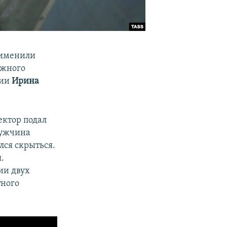
рименили
ожного
сии
Ирина
ектор подал
Мужчина
лся скрыться.
.
ии двух
тного