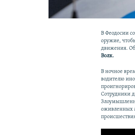
В Феодосии с
оружие, чтоб
движения. Об
Волк.
В ночное вре
водителю ино
проигнориров
Сотрудники д
Злоумышленни
оживленных а
происшествия