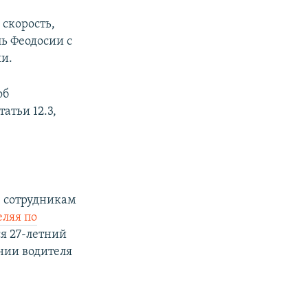
скорость,
ль Феодосии с
и.
об
атьи 12.3,
: сотрудникам
еляя по
ся 27-летний
нии водителя