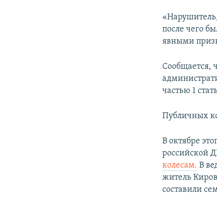
«Нарушитель,
после чего бы
явными призн
Сообщается, 
администрати
частью 1 стат
Публичных к
В октябре эт
российской 
колесам.
В ве
житель Киров
составили се