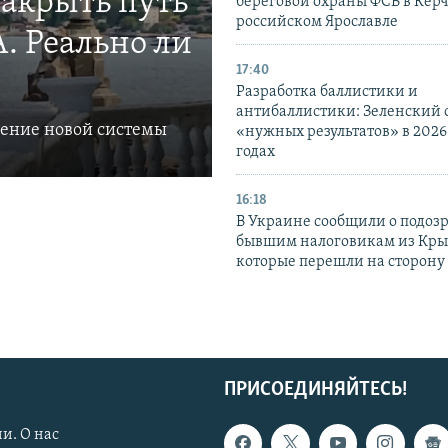
закрыть путь
береговой охраны ФСБ в Керч
российском Ярославле
. Реально ли
17:40
Разработка баллистики и
антибаллистики: Зеленский
ление новой системы
«нужных результатов» в 2026
годах
16:18
В Украине сообщили о подоз
бывшим налоговикам из Кры
которые перешли на сторону
ПРИСОЕДИНЯЙТЕСЬ!
и. О нас