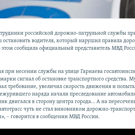
отрудники российской дорожно-патрульной службы п
ы остановить водителя, который нарушил правила дор
 этом сообщила официальный представитель МВД Рос
мя при несении службы на улице Гарнаева госавтоинсп
марки сигнал об остановке транспортного средства. 
ал требование, увеличил скорость движения и попыта
ежурившего наряда начали преследование автомобиля
к двигался в сторону центра города… А на пересечен
втотрасс чуть не стал виновником дорожно-транспор
», – говорится в сообщении МВД России.