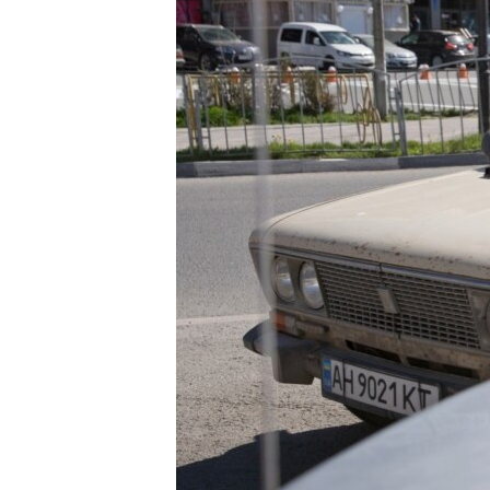
ПОБЕДИТЕЛЕЙ НЕ СУДЯТ?
КРЫМ.НЕПОКОРЕННЫЙ
ELIFBE
УКРАИНСКАЯ ПРОБЛЕМА КРЫМА