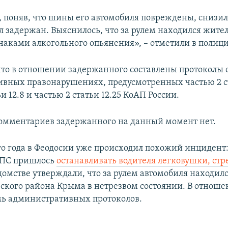
 поняв, что шины его автомобиля повреждены, снизил 
л задержан. Выяснилось, что за рулем находился жите
аками алкогольного опьянения», – отметили в полици
что в отношении задержанного составлены протоколы 
вных правонарушениях, предусмотренных частью 2 ст
ьи 12.8 и частью 2 статьи 12.25 КоАП России.
омментариев задержанного на данный момент нет.
ого года в Феодосии уже происходил похожий инцидент
ДПС пришлось
останавливать водителя легковушки, стр
домстве утверждали, что за рулем автомобиля находил
ского района Крыма в нетрезвом состоянии. В отноше
мь административных протоколов.