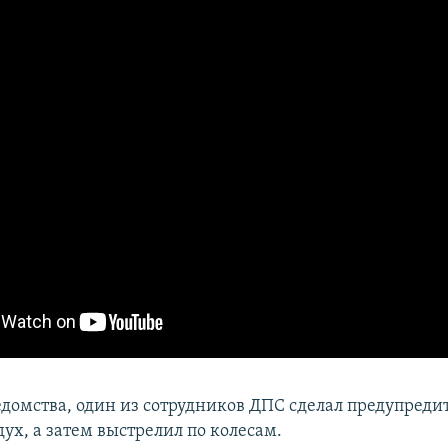
домства, один из сотрудников ДПС сделал предупред
дух, а затем выстрелил по колесам.