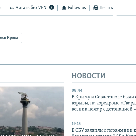
ся
Читать без VPN
Follow us
Печать
есь Крым
НОВОСТИ
08:44
В Крыму и Севастополе были
взрывы, на аэродроме «Гвар
возник пожар с детонацией 
19:15
В СБУ заявили о поражении 