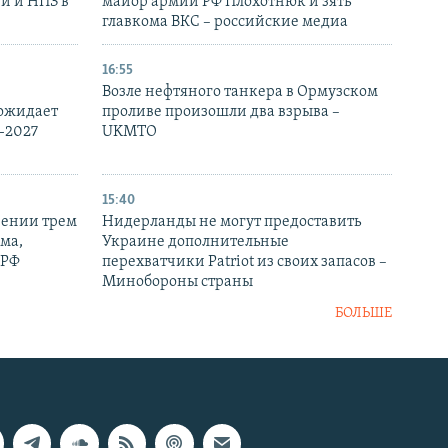
и и НПЗ в
майор армии РФ Плохотнюк и зять
главкома ВКС – российские медиа
16:55
Возле нефтяного танкера в Ормузском
 ожидает
проливе произошли два взрыва –
-2027
UKMTO
15:40
рении трем
Нидерланды не могут предоставить
ма,
Украине дополнительные
 РФ
перехватчики Patriot из своих запасов –
Минобороны страны
БОЛЬШЕ