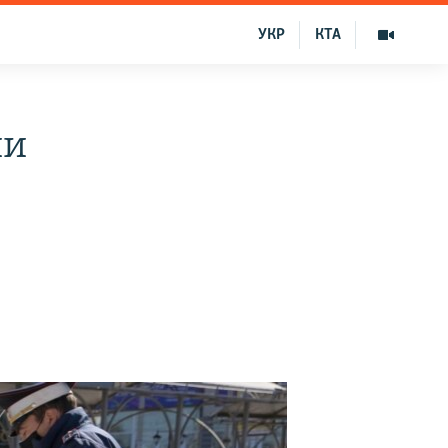
УКР
КТА
ии