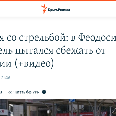
я со стрельбой: в Феодос
ель пытался сбежать от
ии (+видео)
 21:36
ся
Читать без VPN