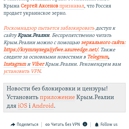
Крыма
Сергей Аксенов
признавал
, что Россия
продает украинское зерно.
Роскомнадзор пытается заблокировать
доступ к
сайту
Крым.Реалии
.
Беспрепятственно читать
Крым.Реалии можно с помощью
з
еркального сайта:
https://krymrayzegaijyfwe.azureedge.net/.
Также
следите за основными новостями в
Telegram
,
Instagram
и
Viber
Крым.Реалии. Рекомендуем вам
установить VPN
.
Новости без блокировки и цензуры!
Установить
приложение
Крым.Реалии
для
iOS
і
Android
.
Поделиться
Читать без VPN
Follow us