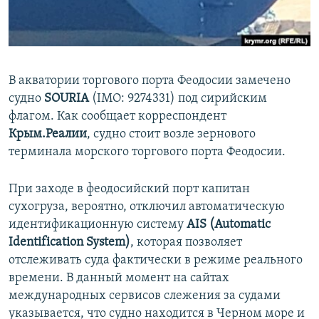
ПРИСОЕДИНЯЙТЕСЬ!
ПОБЕДИТЕЛЕЙ НЕ СУДЯТ?
КРЫМ.НЕПОКОРЕННЫЙ
ELIFBE
В акватории торгового порта Феодосии замечено
УКРАИНСКАЯ ПРОБЛЕМА КРЫМА
судно
SOURIA
(IMO: 9274331) под сирийским
Все сайты RFE/RL
флагом. Как сообщает корреспондент
Крым.Реалии
, судно стоит возле зернового
терминала морского торгового порта Феодосии.
При заходе в феодосийский порт капитан
сухогруза, вероятно, отключил автоматическую
идентификационную систему
AIS (Automatic
Identification System)
, которая позволяет
отслеживать суда фактически в режиме реального
времени. В данный момент на сайтах
международных сервисов слежения за судами
указывается, что судно находится в Черном море и