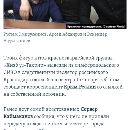
ПРИСОЕДИНЯЙТЕСЬ!
ПОБЕДИТЕЛЕЙ НЕ СУДЯТ?
КРЫМ.НЕПОКОРЕННЫЙ
ELIFBE
Рустем Эмирусеинов, Арсен Абхаиров и Эскендер
УКРАИНСКАЯ ПРОБЛЕМА КРЫМА
Абдулганиев
Все сайты RFE/RL
Троих фигурантов красногвардейской группы
«Хизб ут-Тахрир» вывезли из симферопольского
СИЗО в следственный изолятор российского
Краснодара около 5 часов утра 15 января. Об этом
сообщает корреспондент
Крым.Реалии
со ссылкой
на собственный источник.
Ранее друг семей арестованных
Сервер
Каймаканов
сообщил, что у него не приняли
передачу в следственном изоляторе города