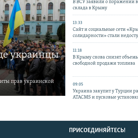
В ВСУ заявили о поражении 
склада в Крыму
13:33
Сайт и социальные сети «Кр
солидарности» стали недост
11:18
где украинцы
В Крыму снова снизят объем
свободной продажи топлива
щиты прав украинской
09:05
Украина закупит у Турции р
ATACMS и пусковые установ
ПРИСОЕДИНЯЙТЕСЬ!