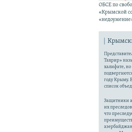
ОБСЕ по своб
«Крымской со
«недоумение
Крымски
Представите
Тахрир» наз
халифате, но
подвергаютс
году Крыму. 
список объе
Защитники а
их преследо
что преслед
преимуществ
азербайджан