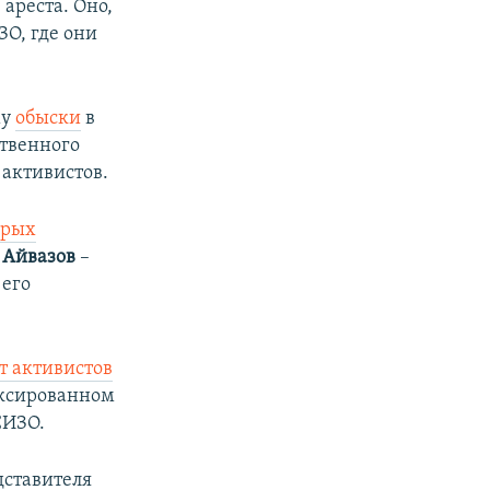
ареста. Оно,
ЗО, где они
му
обыски
в
ственного
 активистов.
орых
 Айвазов
–
 его
т активистов
ексированном
СИЗО.
дставителя