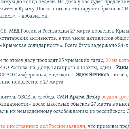
имум до конца недели. На днях у нас будет продление 
тоится в Крыму. После этого их этапируют обратно в СИ
лись», – добавил он.
СБ, МВД России и Росгвардии 27 марта провели в Кры
отатарских активистов, в том числе активистов обще
«Крымская солидарность». Всего было задержано 24-х
по этому делу проходят 25 крымских татар,
23 из кот
ИЗО Ростова-на-Дону, Таганрога и Шахты, один –
Раим
 СИЗО Симферополя, еще один –
Эдем Яячиков
– исчез,
ние неизвестно с 27 марта.
авитель ОБСЕ по свободе СМИ
Арлем Дезир
осудил арес
лидарности» после массовых обысков 27 марта в анн
ал к их немедленному освобождению из российского 
ве иностранных дел России заявили
, что призывы пре