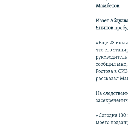
ПОБЕДИТЕЛЕЙ НЕ СУДЯТ?
Мамбетов
.
КРЫМ.НЕПОКОРЕННЫЙ
Иззет Абдулл
ELIFBE
Яников
пробу
УКРАИНСКАЯ ПРОБЛЕМА КРЫМА
«Еще 23 июля
что его этапи
руководитель
сообщил мне,
Ростова в СИ
рассказал Ма
На следствен
засекреченны
«Сегодня (30
моего подзащ