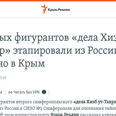
ых фигурантов «дела Хиз
р» этапировали из Росси
но в Крым
0:19
ся
Читать без VPN
рантов второго симферопольского
«дела Хизб ут-Тахр
из России в СИЗО №1 Симферополя для опознания тай
Об этом корреспонденту
Крым.Реалии
рассказал адвок