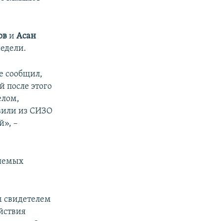
ов
и
Асан
едели.
е сообщил,
й после этого
елом,
вили из СИЗО
й», –
няемых
м свидетелем
йствия