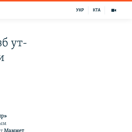
УКР
КТА
б ут-
и
ир»
ным
ат
Маммет