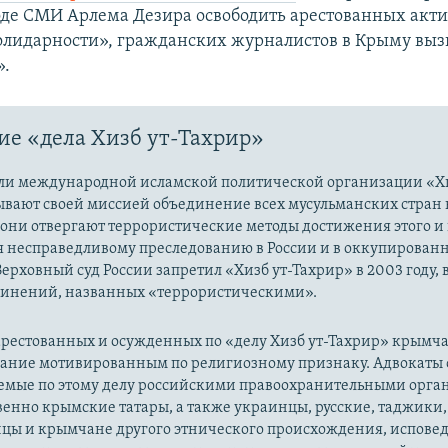
оде СМИ Арлема Дезира освободить арестованных акти
лидарности», гражданских журналистов в Крыму вы
».
е «дела Хизб ут-Тахрир»
ли международной исламской политической организации «Хи
ывают своей миссией объединение всех мусульманских стран 
 они отвергают террористические методы достижения этого и г
я несправедливому преследованию в России и в оккупированн
Верховный суд России запретил «Хизб ут-Тахрир» в 2003 году,
динений, названных «террористическими».
рестованных и осужденных по «делу Хизб ут-Тахрир» крымч
вание мотивированным по религиозному признаку. Адвокаты 
уемые по этому делу российскими правоохранительными орга
енно крымские татары, а также украинцы, русские, таджики,
цы и крымчане другого этнического происхождения, испов