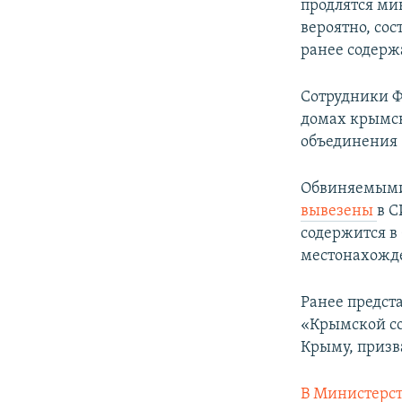
продлятся мин
вероятно, сос
ранее содержа
Сотрудники Ф
домах крымск
объединения 
Обвиняемыми 
вывезены
в С
содержится в
местонахожде
Ранее предст
«Крымской со
Крыму, призв
В Министерст