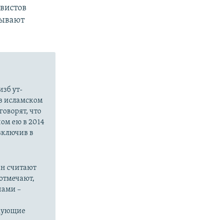
вистов
зывают
зб ут-
в исламском
оворят, что
ом ею в 2014
 включив в
ан считают
отмечают,
нами –
едующие