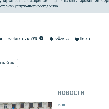
ународное право запрещает вводить на оккупированной тер
ство оккупирующего государства.
ся
Читать без VPN
Follow us
Печать
есь Крым
НОВОСТИ
15:10