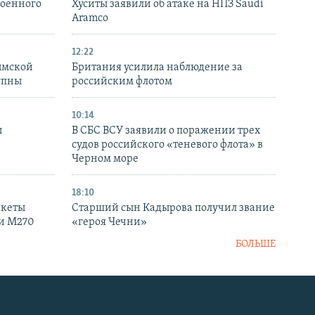
военного
Хуситы заявили об атаке на НПЗ Saudi
Aramco
12:22
ымской
Британия усилила наблюдение за
упны
российским флотом
10:14
ы
В СБС ВСУ заявили о поражении трех
судов российского «теневого флота» в
Черном море
18:10
акеты
Старший сын Кадырова получил звание
ки M270
«героя Чечни»
БОЛЬШЕ