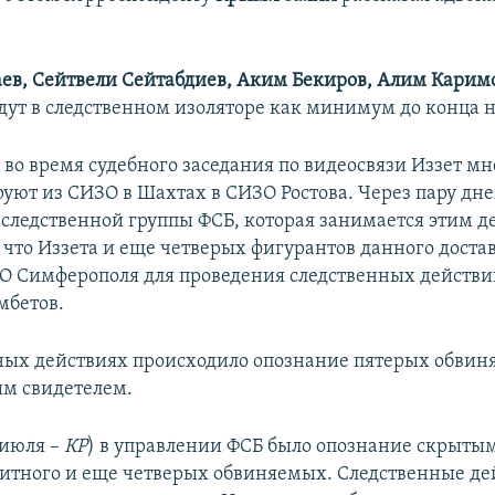
аев, Сейтвели Сейтабдиев, Аким Бекиров, Алим Карим
дут в следственном изоляторе как минимум до конца н
 во время судебного заседания по видеосвязи Иззет мн
руют из СИЗО в Шахтах в СИЗО Ростова. Через пару дне
 следственной группы ФСБ, которая занимается этим д
 что Иззета и еще четверых фигурантов данного доста
ЗО Симферополя для проведения следственных действи
мбетов.
ных действиях происходило опознание пятерых обви
м свидетелем.
 июля –
КР
) в управлении ФСБ было опознание скрыты
итного и еще четверых обвиняемых. Следственные де