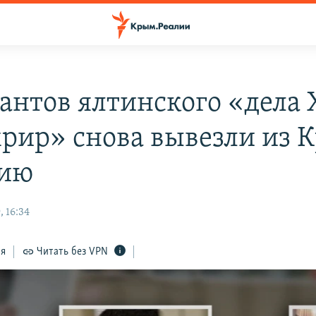
антов ялтинского «дела 
хрир» снова вывезли из 
сию
 16:34
ся
Читать без VPN