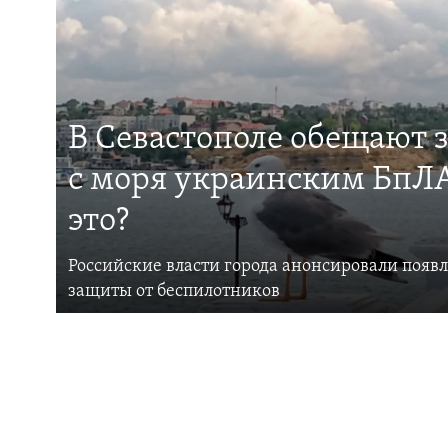
В Севастополе обещают 
с моря украинским БпЛА
это?
Российские власти города анонсировали появ
защиты от беспилотников