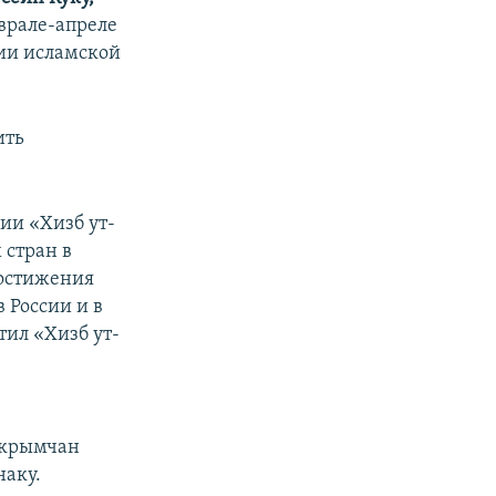
врале-апреле
сии исламской
ить
ии «Хизб ут-
 стран в
достижения
 России и в
тил «Хизб ут-
 крымчан
наку.