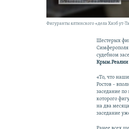
Фигуранты ялтинского «дела Хизб ут-Т
Шестерых фиг
Симферополя 
судебном зас
Крым.Реалии
«То, что наш
Ростов – впо
заседание по
которого фиг
на два месяца
заседание уже
Ранее всех ш