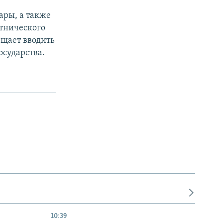
ры, а также
этнического
щает вводить
сударства.​
10:39