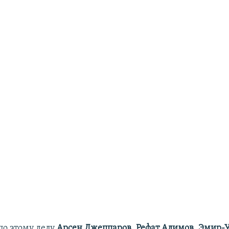
о этому делу
Арсен Джеппаров, Рефат Алимов, Эмир-У