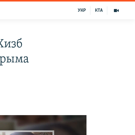
УКР
КТА
Хизб
Крыма