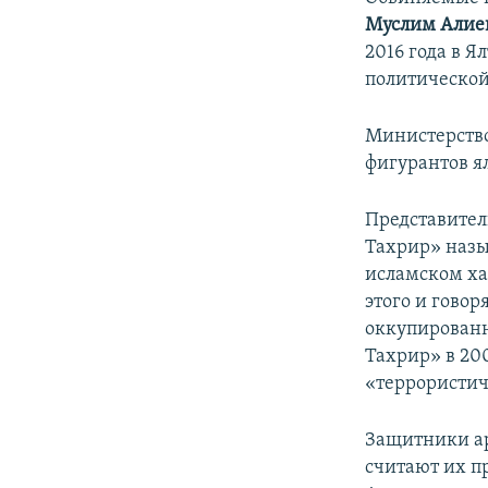
Муслим Алие
2016 года в 
политической
Министерство
фигурантов я
Представител
Тахрир» назы
исламском ха
этого и говор
оккупированн
Тахрир» в 20
«террористи
Защитники ар
считают их п