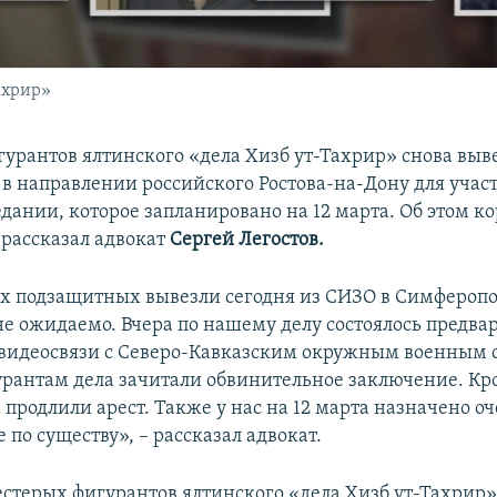
ахрир»
урантов ялтинского «дела Хизб ут-Тахрир» снова выв
в направлении российского Ростова-на-Дону для участ
едании, которое запланировано на 12 марта. Об этом к
рассказал адвокат
Сергей Легостов.
их подзащитных вывезли сегодня из СИЗО в Симферопол
лне ожидаемо. Вчера по нашему делу состоялось предва
 видеосвязи с Северо-Кавказским окружным военным с
урантам дела зачитали обвинительное заключение. Кро
 продлили арест. Также у нас на 12 марта назначено о
 по существу», – рассказал адвокат.
естерых фигурантов ялтинского «дела Хизб ут-Тахрир