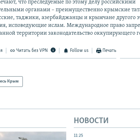
ечают, что преследуемые по этому делу российскими
ельными органами – преимущественно крымские тата
сские, таджики, азербайджанцы и крымчане другого 
я, исповедующие ислам. Международное право запре
анной территории законодательство оккупирующего го
ся
Читать без VPN
Follow us
Печать
есь Крым
НОВОСТИ
11:25