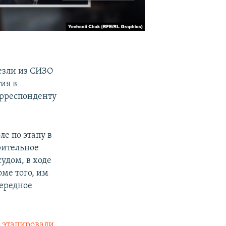
езли из СИЗО
ия в
орреспонденту
е по этапу в
рительное
удом, в ходе
ме того, им
чередное
»
этапировали