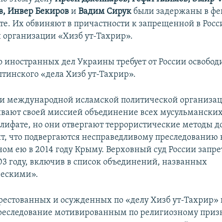
в, Инвер Бекиров
и
Вадим Сирук
были задержаны в фе
Ялте. Их обвиняют в причастности к запрещенной в Рос
 организации «Хизб ут-Тахрир».
 иностранных дел Украины требует от России освобод
лтинского «дела Хизб ут-Тахрир».
и международной исламской политической организац
вают своей миссией объединение всех мусульманских
лифате, но они отвергают террористические методы 
ят, что подвергаются несправедливому преследованию в
ом ею в 2014 году Крыму. Верховный суд России запре
03 году, включив в список объединений, названных
ческими».
естованных и осужденных по «делу Хизб ут-Тахрир»
реследование мотивированным по религиозному приз