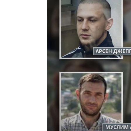
ПОБЕДИТЕЛЕЙ НЕ СУДЯТ?
КРЫМ.НЕПОКОРЕННЫЙ
ELIFBE
УКРАИНСКАЯ ПРОБЛЕМА КРЫМА