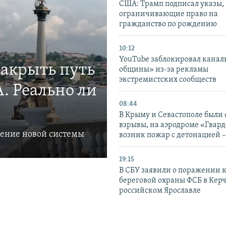
США: Трамп подписал указы,
ограничивающие право на
гражданство по рождению
10:12
YouTube заблокировал канал
закрыть путь
общины» из-за рекламы
экстремистских сообществ
. Реально ли
08:44
В Крыму и Севастополе были
взрывы, на аэродроме «Гвар
ление новой системы
возник пожар с детонацией 
19:15
В СБУ заявили о поражении 
береговой охраны ФСБ в Керч
российском Ярославле