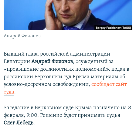
ПРИСОЕДИНЯЙТЕСЬ!
ПОБЕДИТЕЛЕЙ НЕ СУДЯТ?
КРЫМ.НЕПОКОРЕННЫЙ
ELIFBE
Андрей Филонов
УКРАИНСКАЯ ПРОБЛЕМА КРЫМА
Все сайты RFE/RL
Бывший глава российской администрации
Евпатории
Андрей Филонов
, осужденный за
«превышение должностных полномочий», подал в
российский Верховный суд Крыма материалы об
условно-досрочном освобождении,
сообщает сайт
суда
.
Заседание в Верховном суде Крыма назначено на 8
февраля, 9:00. Решение будет принимать судья
Олег Лебедь
.