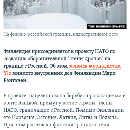
ПРИСОЕДИНЯЙТЕСЬ!
ПОБЕДИТЕЛЕЙ НЕ СУДЯТ?
КРЫМ.НЕПОКОРЕННЫЙ
ELIFBE
На финско-российской границе, иллюстративное фото
УКРАИНСКАЯ ПРОБЛЕМА КРЫМА
Все сайты RFE/RL
Финляндия присоединяется к проекту НАТО по
созданию оборонительной "стены дронов" на
границе с Россией. Об этом
заявила журналистам
Yle
министр внутренних дел Финляндии Мари
Рантанен.
В проекте, нацеленном на борьбу с провокациями и
контрабандой, примут участие страны-члены
НАТО, граничащие с Россией. Помимо Финляндии
это Норвегия, Эстония, Латвия, Литва и Польша.
При этом российско-финская граница самая