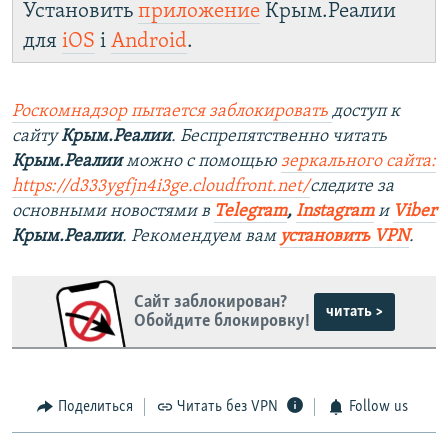
Установить
приложение
Крым.Реалии
для
iOS
і
Android
.
Роскомнадзор пытается заблокировать
доступ к
сайту
Крым.Реалии
. Беспрепятственно читать
Крым.Реалии
можно с помощью
зеркального сайта:
https://d333ygfjn4i3ge.cloudfront.net/
следите за
основными новостями в
Telegram
,
Instagram
и
Viber
Крым.Реалии
. Рекомендуем вам
установить VPN
.
Сайт заблокирован?
читать >
Обойдите блокировку!
Поделиться
Читать без VPN
Follow us