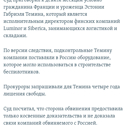
Суд приговорил к девяти месяцам условно
ПРИСОЕДИНЯЙТЕСЬ!
ПОБЕДИТЕЛЕЙ НЕ СУДЯТ?
гражданина Франции и уроженца Эстонии
Габриэля Темина, который является
КРЫМ.НЕПОКОРЕННЫЙ
исполнительным директором финских компаний
ELIFBE
Luminor и Siberica, занимающихся логистикой и
складами.
УКРАИНСКАЯ ПРОБЛЕМА КРЫМА
Все сайты RFE/RL
По версии следствия, подконтрольные Темину
компании поставляли в Россию оборудование,
которое могло использоваться в строительстве
беспилотников.
Прокуроры запрашивали для Темина четыре года
лишения свободы.
Суд посчитал, что сторона обвинения предоставила
только косвенные доказательства и не доказала
связи компаний обвиняемого с Россией.