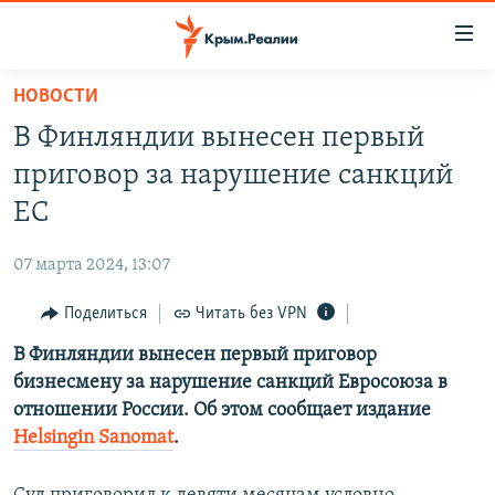
Доступность
ссылки
Вернуться
НОВОСТИ
к
НОВОСТИ
В Финляндии вынесен первый
основному
СПЕЦПРОЕКТЫ
содержанию
приговор за нарушение санкций
ВОДА
Вернутся
ГРУЗ 200
ЕС
к
ИСТОРИЯ
КАРТА ВОЕННЫХ ОБЪЕКТОВ КРЫМА
главной
07 марта 2024, 13:07
ЕЩЕ
11 ЛЕТ ОККУПАЦИИ КРЫМА. 11 ИСТОРИЙ СОПРОТИВЛЕНИЯ
навигации
Вернутся
Поделиться
Читать без VPN
РАДІО СВОБОДА
ИНТЕРАКТИВ
к
В Финляндии вынесен первый приговор
КАК ОБОЙТИ БЛОКИРОВКУ
ИНФОГРАФИКА
поиску
бизнесмену за нарушение санкций Евросоюза в
ТЕЛЕПРОЕКТ КРЫМ.РЕАЛИИ
отношении России. Об этом сообщает издание
Українською
Helsingin Sanomat
.
СОВЕТЫ ПРАВОЗАЩИТНИКОВ
Qırımtatar
ПРОПАВШИЕ БЕЗ ВЕСТИ