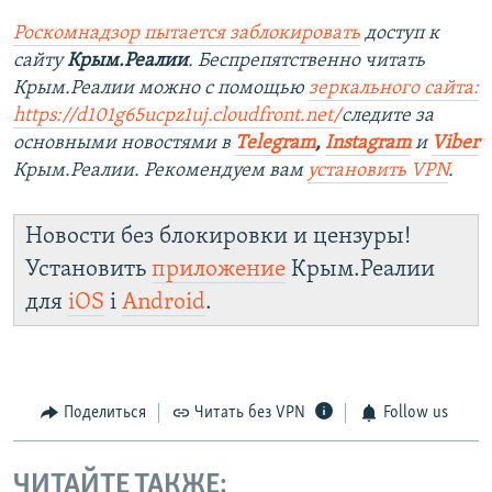
Роскомнадзор пытается заблокировать
доступ к
сайту
Крым.Реалии
. Беспрепятственно читать
Крым.Реалии можно с помощью
зеркального сайта:
https://d101g65ucpz1uj.cloudfront.net/
следите за
основными новостями в
Telegram
,
Instagram
и
Viber
Крым.Реалии. Рекомендуем вам
установить VPN
.
Новости без блокировки и цензуры!
Установить
приложение
Крым.Реалии
для
iOS
і
Android
.
Поделиться
Читать без VPN
Follow us
ЧИТАЙТЕ ТАКЖЕ: