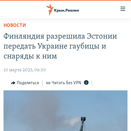
Доступность
ссылки
Вернуться
НОВОСТИ
к
НОВОСТИ
Финляндия разрешила Эстонии
основному
СПЕЦПРОЕКТЫ
содержанию
передать Украине гаубицы и
ВОДА
Вернутся
ГРУЗ 200
снаряды к ним
к
ИСТОРИЯ
КАРТА ВОЕННЫХ ОБЪЕКТОВ КРЫМА
главной
10 марта 2023, 06:30
ЕЩЕ
11 ЛЕТ ОККУПАЦИИ КРЫМА. 11 ИСТОРИЙ СОПРОТИВЛЕНИЯ
навигации
Вернутся
Поделиться
Читать без VPN
РАДІО СВОБОДА
ИНТЕРАКТИВ
к
КАК ОБОЙТИ БЛОКИРОВКУ
ИНФОГРАФИКА
поиску
ТЕЛЕПРОЕКТ КРЫМ.РЕАЛИИ
Українською
СОВЕТЫ ПРАВОЗАЩИТНИКОВ
Qırımtatar
ПРОПАВШИЕ БЕЗ ВЕСТИ