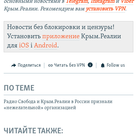
основными новостями в
Telegram
,
Instagram
и
Viber
Крым.Реалии. Рекомендуем вам
установить VPN
.
Новости без блокировки и цензуры!
Установить
приложение
Крым.Реалии
для
iOS
і
Android
.
Поделиться
Читать без VPN
Follow us
ПО ТЕМЕ
Радио Свобода и Крым.Реалии в России признали
«нежелательной» организацией
ЧИТАЙТЕ ТАКЖЕ: