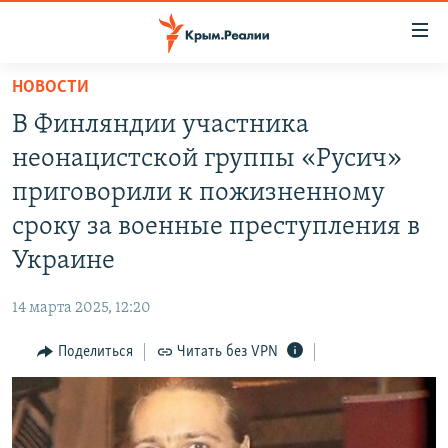
Доступность
ссылки
Вернуться
НОВОСТИ
к
НОВОСТИ
В Финляндии участника
основному
СПЕЦПРОЕКТЫ
содержанию
неонацистской группы «Русич»
ВОДА
Вернутся
ГРУЗ 200
приговорили к пожизненному
к
ИСТОРИЯ
КАРТА ВОЕННЫХ ОБЪЕКТОВ КРЫМА
сроку за военные преступления в
главной
ЕЩЕ
11 ЛЕТ ОККУПАЦИИ КРЫМА. 11 ИСТОРИЙ СОПРОТИВЛЕНИЯ
навигации
Украине
Вернутся
РАДІО СВОБОДА
ИНТЕРАКТИВ
к
14 марта 2025, 12:20
КАК ОБОЙТИ БЛОКИРОВКУ
ИНФОГРАФИКА
поиску
Поделиться
Читать без VPN
ТЕЛЕПРОЕКТ КРЫМ.РЕАЛИИ
Українською
СОВЕТЫ ПРАВОЗАЩИТНИКОВ
Qırımtatar
ПРОПАВШИЕ БЕЗ ВЕСТИ