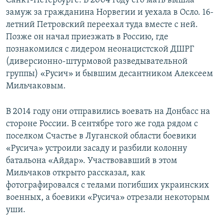
Санкт-Петербурге. В 2004 году его мать вышла
замуж за гражданина Норвегии и уехала в Осло. 16-
летний Петровский переехал туда вместе с ней.
Позже он начал приезжать в Россию, где
познакомился с лидером неонацистской ДШРГ
(диверсионно-штурмовой разведывательной
группы) «Русич» и бывшим десантником Алексеем
Мильчаковым.
В 2014 году они отправились воевать на Донбасс на
стороне России. В сентябре того же года рядом с
поселком Счастье в Луганской области боевики
«Русича» устроили засаду и разбили колонну
батальона «Айдар». Участвовавший в этом
Мильчаков открыто рассказал, как
фотографировался с телами погибших украинских
военных, а боевики «Русича» отрезали некоторым
уши.