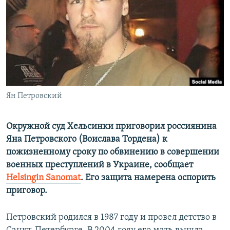
ПРИСОЕДИНЯЙТЕСЬ!
ПОБЕДИТЕЛЕЙ НЕ СУДЯТ?
КРЫМ.НЕПОКОРЕННЫЙ
ELIFBE
УКРАИНСКАЯ ПРОБЛЕМА КРЫМА
Все сайты RFE/RL
Ян Петровский
Окружной суд Хельсинки приговорил россиянина
Яна Петровского (Воислава Тордена) к
пожизненному сроку по обвинению в совершении
военных преступлений в Украине, сообщает
Helsingin Sanomat
. Его защита намерена оспорить
приговор.
Петровский родился в 1987 году и провел детство в