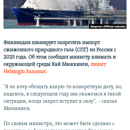
ПРИСОЕДИНЯЙТЕСЬ!
ПОБЕДИТЕЛЕЙ НЕ СУДЯТ?
КРЫМ.НЕПОКОРЕННЫЙ
ELIFBE
УКРАИНСКАЯ ПРОБЛЕМА КРЫМА
Финляндия планирует запретить импорт
Все сайты RFE/RL
сжиженного природного газа (СПГ) из России с
2025 года. Об этом сообщил министр климата и
окружающей среды Кай Мюккянен,
пишет
Helsingin Sanomat
.
"Я не хочу обещать какую-то конкретную дату, но,
надеюсь, в следующем году мы окажемся в такой
ситуации, когда запрет вступит в силу", – сказал
Мюккянен.
По словам министра, это может быть сделано с