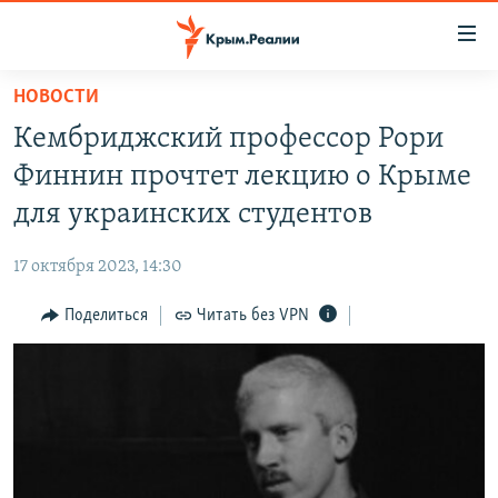
Доступность
ссылки
Вернуться
НОВОСТИ
к
НОВОСТИ
Кембриджский профессор Рори
основному
СПЕЦПРОЕКТЫ
содержанию
Финнин прочтет лекцию о Крыме
ВОДА
Вернутся
ГРУЗ 200
для украинских студентов
к
ИСТОРИЯ
КАРТА ВОЕННЫХ ОБЪЕКТОВ КРЫМА
главной
17 октября 2023, 14:30
ЕЩЕ
11 ЛЕТ ОККУПАЦИИ КРЫМА. 11 ИСТОРИЙ СОПРОТИВЛЕНИЯ
навигации
Вернутся
Поделиться
Читать без VPN
РАДІО СВОБОДА
ИНТЕРАКТИВ
к
КАК ОБОЙТИ БЛОКИРОВКУ
ИНФОГРАФИКА
поиску
ТЕЛЕПРОЕКТ КРЫМ.РЕАЛИИ
Українською
СОВЕТЫ ПРАВОЗАЩИТНИКОВ
Qırımtatar
ПРОПАВШИЕ БЕЗ ВЕСТИ