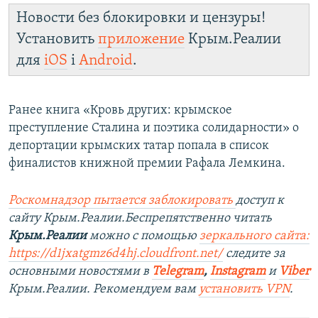
Новости без блокировки и цензуры!
Установить
приложение
Крым.Реалии
для
iOS
і
Android
.
Ранее книга «Кровь других: крымское
преступление Сталина и поэтика солидарности» о
депортации крымских татар попала в список
финалистов книжной премии Рафала Лемкина.
Роскомнадзор пытается заблокировать
доступ к
сайту Крым.Реалии.Беспрепятственно читать
Крым.Реалии
можно с помощью
зеркального сайта:
https://d1jxatgmz6d4hj.cloudfront.net/
следите за
основными новостями в
Telegram
,
Instagram
и
Viber
Крым.Реалии. Рекомендуем вам
установить VPN
.