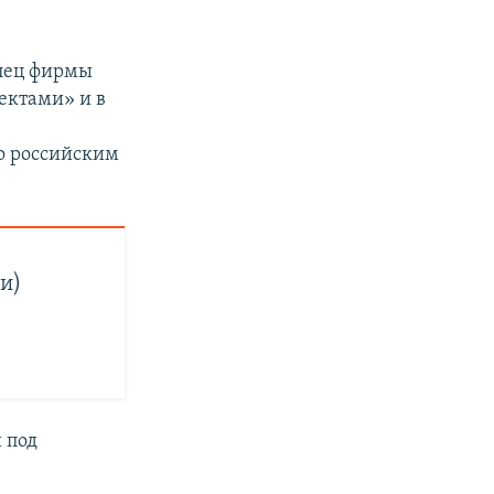
елец фирмы
ектами» и в
о российским
и)
 под