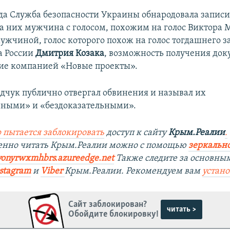
года Служба безопасности Украины обнародовала запис
На них мужчина с голосом, похожим на голос Виктора 
мужчиной, голос которого похож на голос тогдашнего 
а России
Дмитрия Козака
, возможность получения док
ие компанией «Новые проекты».
дчук публично отвергал обвинения и называл их
нными» и «бездоказательными».
 пытается заблокировать
доступ к сайту
Крым.Реалии
.
венно читать Крым.Реалии можно с помощью
зеркально
yonyrwxmhbrs.azureedge.net
Также следите за основны
stagram
и
Viber
Крым.Реалии. Рекомендуем вам
устан
Сайт заблокирован?
читать >
Обойдите блокировку!