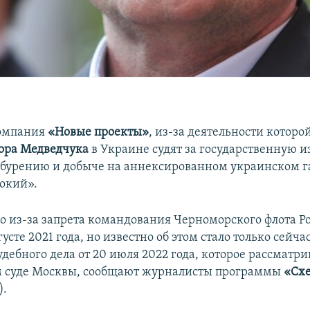
компания
«Новые проекты»
, из-за деятельности которо
ора Медведчука
в Украине судят за государственную и
 бурению и добыче на аннексированном украинском 
бокий».
о из-за запрета командования Черноморского флота Ро
густе 2021 года, но известно об этом стало только сейчас
дебного дела от 20 июля 2022 года, которое рассматри
 суде Москвы, сообщают журналисты программы
«Сх
).