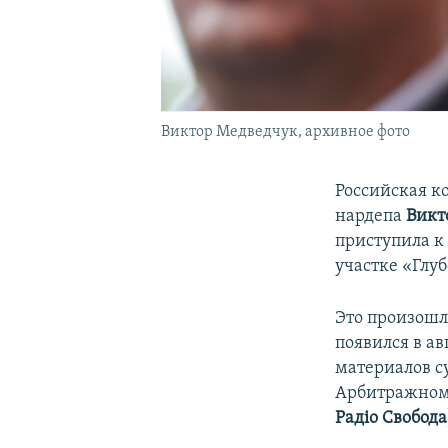
Виктор Медведчук, архивное фото
Российская 
нардепа
Викт
приступила к
участке «Глу
Это произошл
появился в ав
материалов су
Арбитражном
Радіо Свобода