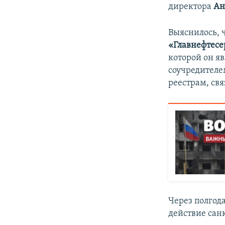
директора
Ан
Выяснилось, 
«Главнефтесе
которой он яв
соучредителе
реестрам, св
Через полгод
действие са