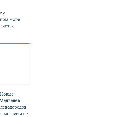
ыму
рном море
ляется
«Новые
Медведев
леводородов
овые связи ее