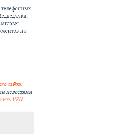
и телефонных
Медведчука,
замглавы
ументов на
го сайта:
ми новостями
овить VPN
.