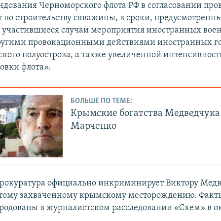
ндования Черноморского флота РФ в согласовании про
т по строительству скважины, в сроки, предусмотренн
а участившиеся случаи мероприятия иностранных вое
ругими провокационными действиями иностранных го
кого полуострова, а также увеличенной интенсивнос
овки флота».
БОЛЬШЕ ПО ТЕМЕ:
Крымские богатства Медведчука
Марченко
рокуратура официально инкриминирует Виктору Мед
этому захваченному крымскому месторождению. Факты
родованы в журналистском расследовании «Схем» в ок