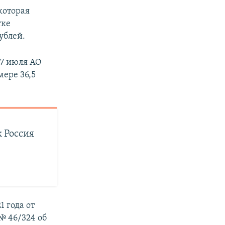
 которая
тке
ублей.
27 июля АО
ере 36,5
 Россия
1 года от
№ 46/324 об