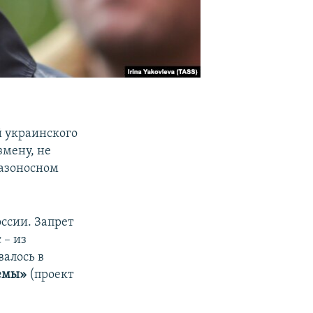
й украинского
змену, не
газоносном
ссии. Запрет
 – из
валось в
емы»
(проект