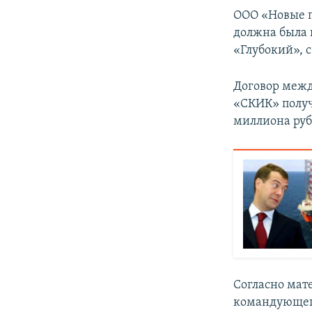
ООО «Новые п
должна была 
«Глубокий», с
Договор межд
«СКИК» получ
миллиона руб
Согласно мате
командующег