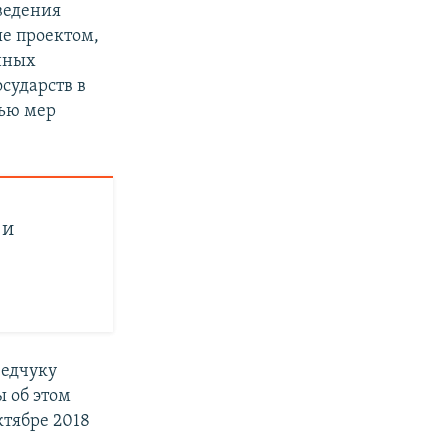
ведения
ые проектом,
нных
сударств в
тью мер
 и
ведчуку
 об этом
тябре 2018