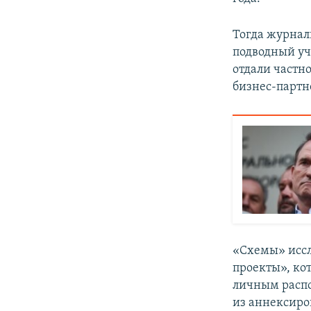
Тогда журнал
подводный уч
отдали частн
бизнес-партн
«Схемы» иссл
проекты», кот
личным распо
из аннексиро