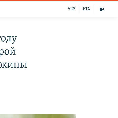
УКР
КТА
году
орой
важины