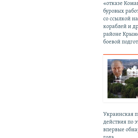
«отказе Кома
буровых рабо
со ссылкой н
кораблей и д
районе Крымс
боевой подгот
Украинская п
действия по 
впервые обна
года.