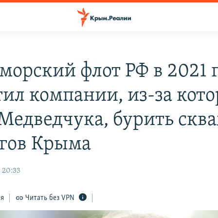
морский флот РФ в 2021 
тил компании, из-за кот
 Медведчука, бурить ск
егов Крыма
 20:33
ся
Читать без VPN