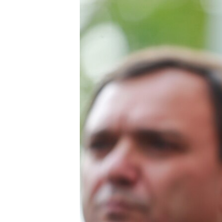
ПОБЕДИТЕЛЕЙ НЕ СУДЯТ?
КРЫМ.НЕПОКОРЕННЫЙ
ELIFBE
УКРАИНСКАЯ ПРОБЛЕМА КРЫМА