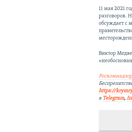
11 мая 2021 
разговоров. 
обсуждает с 
правительств
месторожден
Виктор Медве
«необоснова
Роскомнадзор
Беспрепятст
https://krymr
в
Telegram
,
In