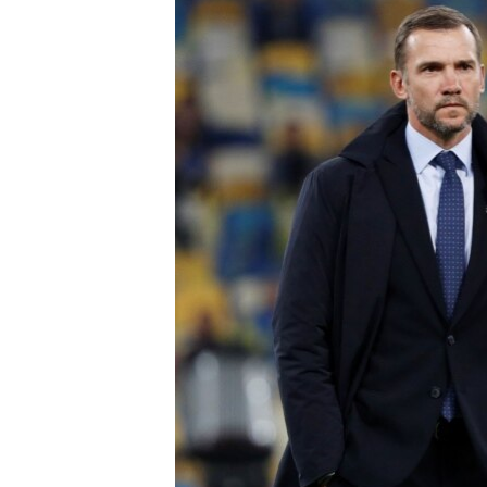
ПОБЕДИТЕЛЕЙ НЕ СУДЯТ?
КРЫМ.НЕПОКОРЕННЫЙ
ELIFBE
УКРАИНСКАЯ ПРОБЛЕМА КРЫМА