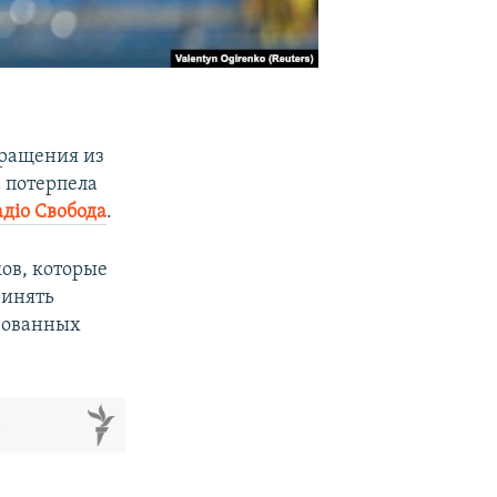
вращения из
 потерпела
адіо Свобода
.
ков, которые
ринять
ированных
м