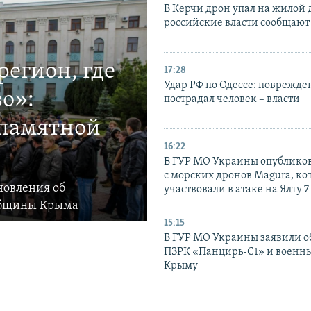
В Керчи дрон упал на жилой 
российские власти сообщают
егион, где
17:28
Удар РФ по Одессе: поврежде
о»:
пострадал человек – власти
 памятной
16:22
В ГУР МО Украины опублико
с морских дронов Magura, ко
новления об
участвовали в атаке на Ялту 7
общины Крыма
15:15
В ГУР МО Украины заявили об
ПЗРК «Панцирь-С1» и военны
Крыму