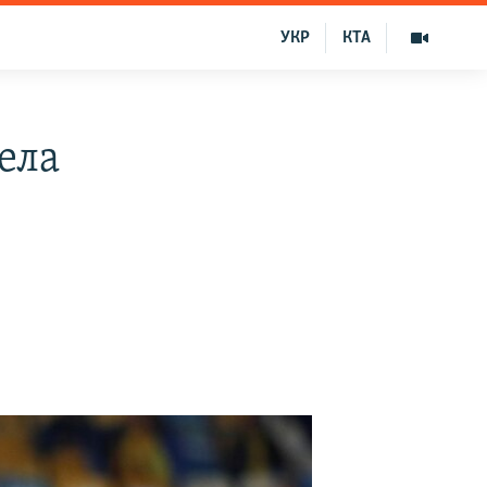
УКР
КТА
ела