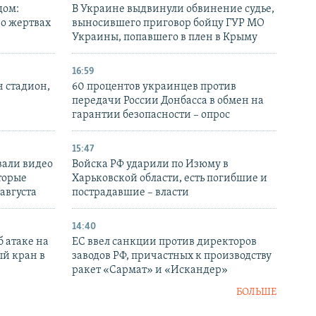
дом:
В Украине выдвинули обвинение судье,
 о жертвах
выносившего приговор бойцу ГУР МО
Украины, попавшего в плен в Крыму
16:59
н стадион,
60 процентов украинцев против
передачи России Донбасса в обмен на
гарантии безопасности – опрос
15:47
вали видео
Войска РФ ударили по Изюму в
торые
Харьковской области, есть погибшие и
 августа
пострадавшие – власти
14:40
 атаке на
ЕС ввел санкции против директоров
й кран в
заводов РФ, причастных к производству
ракет «Сармат» и «Искандер»
БОЛЬШЕ