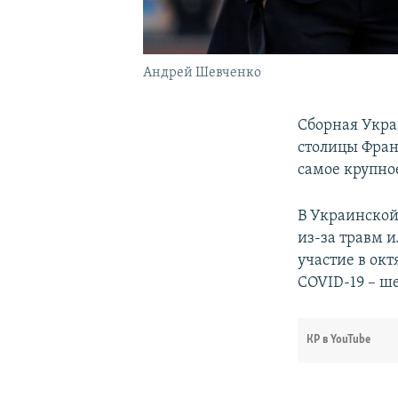
Андрей Шевченко
Сборная Укра
столицы Фран
самое крупное
В Украинской
из-за травм 
участие в окт
COVID-19 – ше
КР в YouTube