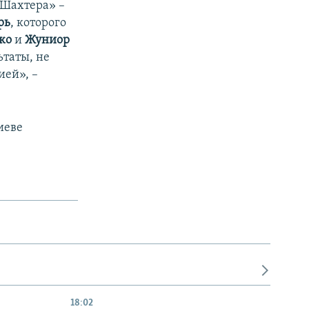
«Шахтера» –
рь
, которого
ко
и
Жуниор
ьтаты, не
ией», –
иеве
18:02