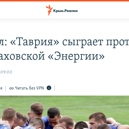
л: «Таврия» сыграет про
аховской «Энергии»
 09:00
ся
Читать без VPN