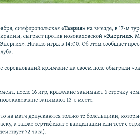
ноября, симферопольская
«Таврия»
на выезде, в 17-м ту
краины, сыграет против новокаховской
«Энергии»
. М
Энергия». Начало игры в 14:00. Об этом сообщает пре
луба.
ге соревнований крымчане на своем поле обыграли «э
мент, после 16 игр, крымчане занимают 6 строчку чем
 новокаховчане занимают 13-е место.
то на матч допускаются только те болельщики, которы
маску, а также сертификат о вакцинации или тест с от
действует 72 часа).