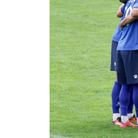
ПОБЕДИТЕЛЕЙ НЕ СУДЯТ?
КРЫМ.НЕПОКОРЕННЫЙ
ELIFBE
УКРАИНСКАЯ ПРОБЛЕМА КРЫМА