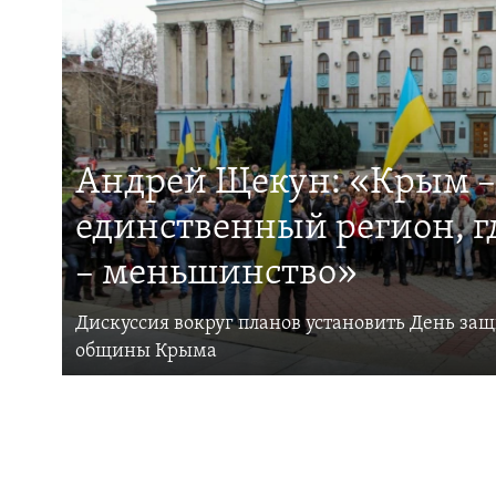
Андрей Щекун: «Крым –
единственный регион, 
– меньшинство»
Дискуссия вокруг планов установить День за
общины Крыма