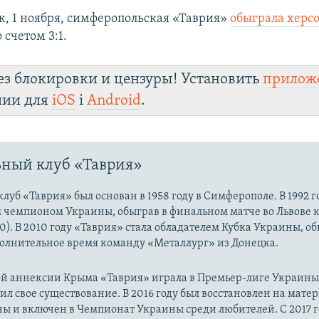
к, 1 ноября, симферопольская «Таврия»
обыграла херс
 счетом 3:1.
ез блокировки и цензуры! Установить
прилож
лии для
iOS
і
Android
.
ный клуб «Таврия»
луб «Таврия» был основан в 1958 году в Симферополе. В 1992 
м чемпионом Украины, обыграв в финальном матче во Львове 
0). В 2010 году «Таврия» стала обладателем Кубка Украины, об
полнительное время команду «Металлург» из Донецка.
й аннексии Крыма «Таврия» играла в Премьер-лиге Украины. 
ил свое существование. В 2016 году был восстановлен на мате
ы и включен в Чемпионат Украины среди любителей. С 2017 г