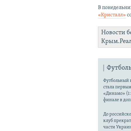
В понедельни
«Кристалл»
со
Новости б
Крым.Реа
Футболь
Футбольный к
стала первы
«Динамо» (1:
финале в до
До российско
клуб прекрат
части Украин