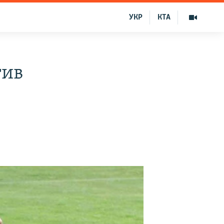
УКР
КТА
тив