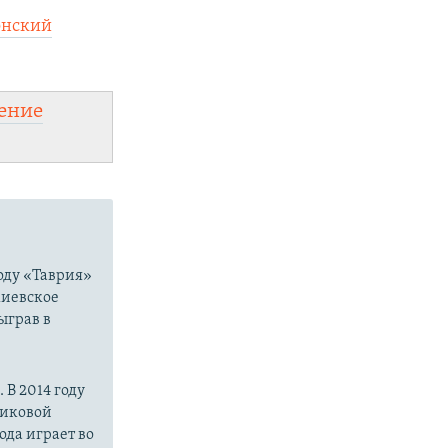
онский
ение
году «Таврия»
киевское
ыграв в
В 2014 году
риковой
ода играет во