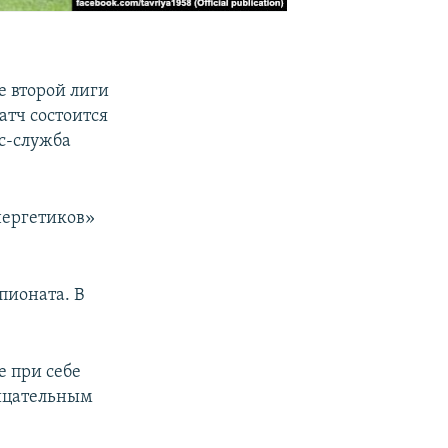
ре второй лиги
атч состоится
сс-служба
нергетиков»
пионата. В
е при себе
рицательным