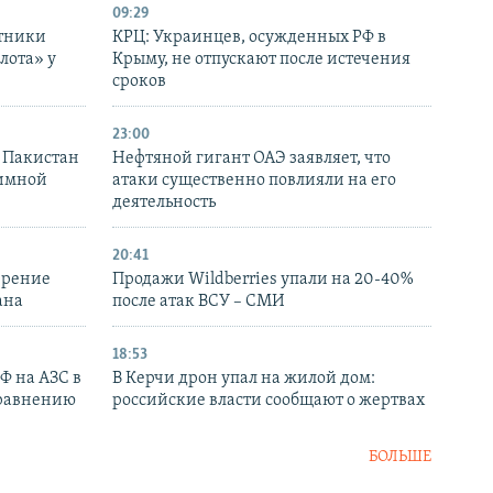
09:29
отники
КРЦ: Украинцев, осужденных РФ в
лота» у
Крыму, не отпускают после истечения
сроков
23:00
и Пакистан
Нефтяной гигант ОАЭ заявляет, что
аимной
атаки существенно повлияли на его
деятельность
20:41
ирение
Продажи Wildberries упали на 20-40%
ана
после атак ВСУ – СМИ
18:53
РФ на АЗС в
В Керчи дрон упал на жилой дом:
сравнению
российские власти сообщают о жертвах
БОЛЬШЕ