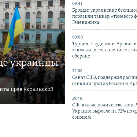
09:41
Бровди: украинские беспил
поразили танкер «теневого ф
Геленджика
09:00
Турция, Саудовская Аравия 
заключили соглашение о вз
обороне
где украинцы
22:08
Сенат США поддержал расш
санкций против России и Ир
щиты прав украинской
19:46
CIR: в июле количество атак 
Украине выросло на 72% по 
с июнем