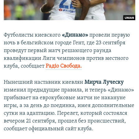
ПРИСОЕДИНЯЙТЕСЬ!
ПОБЕДИТЕЛЕЙ НЕ СУДЯТ?
КРЫМ.НЕПОКОРЕННЫЙ
ELIFBE
Футболисты киевского
«Динамо»
провели первую
УКРАИНСКАЯ ПРОБЛЕМА КРЫМА
ночь в бельгийском городе Гент, где 23 сентября
Все сайты RFE/RL
проведут первый матч решающего раунда
квалификации Лиги чемпионов против местного
клуба, сообщает
Радіо Свобода.
Нынешний наставник киевлян
Мирча Луческу
изменил предыдущие правила, и теперь «Динамо»
прибывает на еврокубковые матчи не накануне
игры, а за день до поединка, имея дополнительные
сутки на адаптацию. Перелет, который состоялся
вечером 21 сентября, прошел без происшествий,
сообщает официальный сайт клуба.