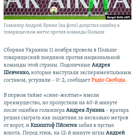
ПРИСОЕДИНЯЙТЕСЬ!
ПОБЕДИТЕЛЕЙ НЕ СУДЯТ?
КРЫМ.НЕПОКОРЕННЫЙ
Голкипер Андрей Лунин (на фото) допустил ошибку в
ELIFBE
товарищеском матче против команды Польши
УКРАИНСКАЯ ПРОБЛЕМА КРЫМА
Все сайты RFE/RL
Сборная Украины 11 ноября провела в Польше
товарищеский поединок против национальной
команды этой страны. Подопечные
Андрея
Шевченко,
которые выступали экспериментальным
составом, уступили – 0: 2, сообщает
Радіо Свобода.
В первом тайме «сине-желтые» имели
преимущество, но пропустили на 40-й минуте
после ошибки голкипера
Андрея Лунина
– вратарь
решил сыграть как защитник за несколько метров
от ворот, и
Кшиштоф Пйонтек
забил в пустые
ворота. Перед этим, на 12-й минуте игры
Андрей