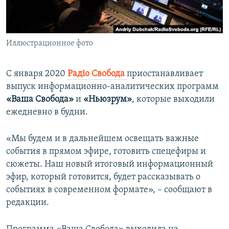
ПРИСОЕДИНЯЙТЕСЬ!
ПОБЕДИТЕЛЕЙ НЕ СУДЯТ?
КРЫМ.НЕПОКОРЕННЫЙ
Иллюстрационное фото
ELIFBE
УКРАИНСКАЯ ПРОБЛЕМА КРЫМА
С января 2020
Радіо Свобода
приостанавливает
Все сайты RFE/RL
выпуск информационно-аналитических программ
«Ваша Свобода»
и
«Ньюзрум»
, которые выходили
ежедневно в будни.
«Мы будем и в дальнейшем освещать важные
события в прямом эфире, готовить спецефиры и
сюжеты. Наш новый итоговый информационный
эфир, который готовится, будет рассказывать о
событиях в современном формате», – сообщают в
редакции.