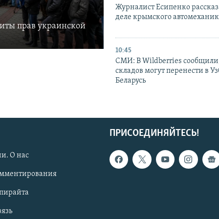
Журналист Есипенко рассказ
деле крымского автомехани
щиты прав украинской
10:45
СМИ: В Wildberries сообщили,
складов могут перенести в У
Беларусь
ПРИСОЕДИНЯЙТЕСЬ!
и. О нас
омментирования
опирайта
вязь