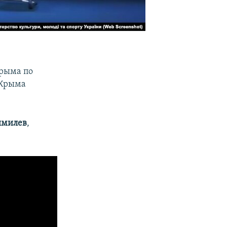
Крыма по
 Крыма
ямилев
,