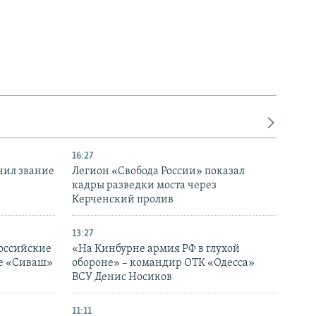
16:27
чил звание
Легион «Свобода России» показал
кадры разведки моста через
Керченский пролив
13:27
оссийские
«На Кинбурне армия РФ в глухой
ке «Сиваш»
обороне» – командир ОТК «Одесса»
ВСУ Денис Носиков
11:11