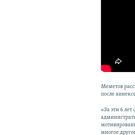
Меметов расс
после аннекс
«За эти 6 ле
администрати
мотивированн
многое другое