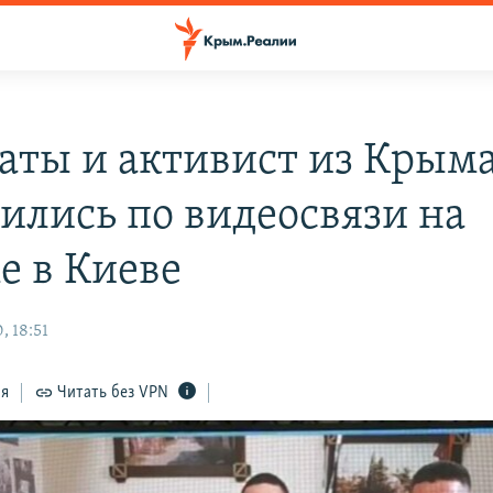
аты и активист из Крым
ились по видеосвязи на
е в Киеве
, 18:51
ся
Читать без VPN