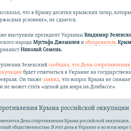
ассказал, что в Крыму десятки крымских татар, которы
«ужасных условиях», не сдаются.
уме выступили президент Украины
Владимир Зеленск
рского народа
Мустафа Джемилев
и
обозреватель
Крым
рналист
Николай Семена.
тупления Зеленский
сообщил, что День сопротивлени
ккупации
будет отмечаться в Украине на государствен
февраля. Он также
заявил
, что вопрос Крыма не снимае
и не может стать «ценой для мира на Донбассе».​
противления Крыма российской оккупации
отмечается День сопротивления Крыма российской оккупации,
ый общественностью. В этот день в Украине и во всем мире 