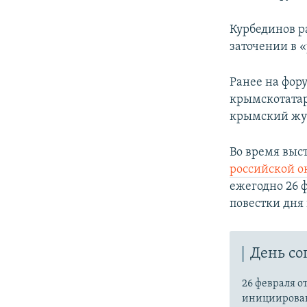
Курбединов р
заточении в 
Ранее на фор
крымскотата
крымский жу
Во время выс
российской о
ежегодно 26 
повестки дня 
День со
26 февраля 
инициированн