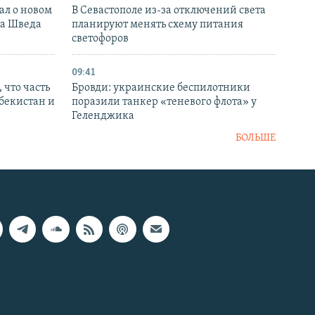
ал о новом
В Севастополе из-за отключений света
ка Шведа
планируют менять схему питания
светофоров
09:41
 что часть
Бровди: украинские беспилотники
збекистан и
поразили танкер «теневого флота» у
Геленджика
БОЛЬШЕ