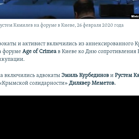
стем Кямилев на форуме в Киеве, 26 февраля 2020 года
окаты и активист включились из аннексированного 
а форуме
Age of Crimea
в Киеве
ко Дню сопротивления
ккупации.
ва включились адвокаты
Эмиль Курбединов
и
Рустем К
 «Крымской солидарности»
Дилявер Меметов.