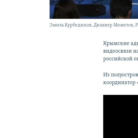
Эмиль Курбединов, Дилявер Меметов, Ру
Крымские адв
видеосвязи н
российской о
Из полуостро
координатор