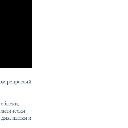
ком репрессий
 обыски,
олитически
 дня, пытки и