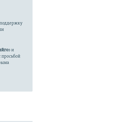
 поддержку
ли
ийго
з и
с просьбой
Крыма