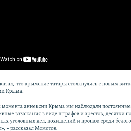
казал, что крымские татары столкнулись с новым вит
ии Крыма.
т с момента аннексии Крыма мы наблюдали постоянные
вные взыскания в виде штрафов и арестов, десятки п
ых уголовных дел, похищений и пропаж среди белого
», – рассказал Меметов.