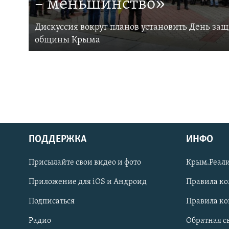
– меньшинство»
Дискуссия вокруг планов установить День за
общины Крыма
ПОДДЕРЖКА
ИНФО
Українською
Присылайте свои видео и фото
Крым.Реали
Qırımtatar
Приложение для iOS и Андроид
Правила к
Подписаться
Правила к
ПРИСОЕДИНЯЙТЕСЬ!
Радио
Обратная с