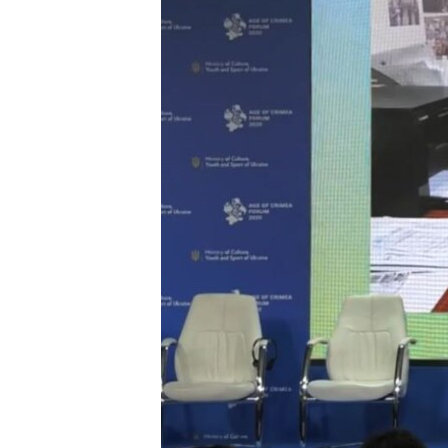
ПОБЕДИТЕЛЕЙ НЕ СУДЯТ?
КРЫМ.НЕПОКОРЕННЫЙ
ELIFBE
УКРАИНСКАЯ ПРОБЛЕМА КРЫМА