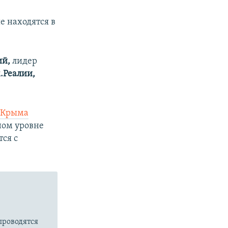
е находятся в
ий,
лидер
.Реалии,
я Крыма
ном уровне
тся с
проводятся