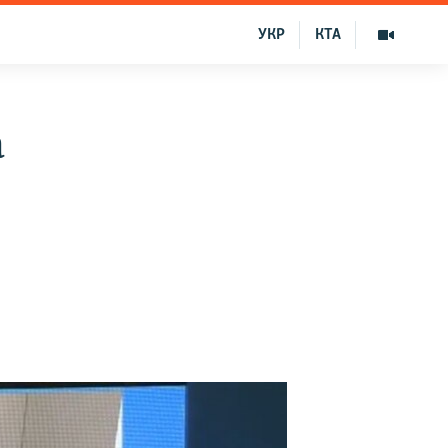
УКР
КТА
а