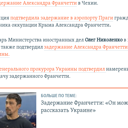
держание Александра Франчетти
в Чехии.
иция
подтвердила задержание в аэропорту Праги
граж
тника оккупации Крыма Александра Франчетти
.
арь Министерства иностранных дел
Олег Николенко
в
также подтвердил
задержание Александра Франчетти
ины.
енерального прокурора Украины подтвердил
намерени
дачу задержанного Франчетти.
БОЛЬШЕ ПО ТЕМЕ:
Задержание Франчетти: «Он мож
рассказать Украине»