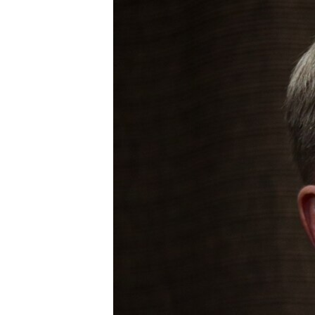
ПОБЕДИТЕЛЕЙ НЕ СУДЯТ?
КРЫМ.НЕПОКОРЕННЫЙ
ELIFBE
УКРАИНСКАЯ ПРОБЛЕМА КРЫМА