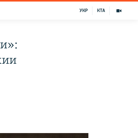
УКР
КТА
и»:
хии