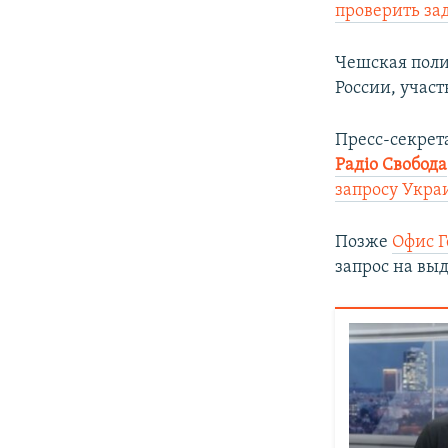
проверить за
Чешская пол
России, учас
Пресс-секрет
Радіо Свобода
запросу Укра
Позже
Офис Г
запрос на вы