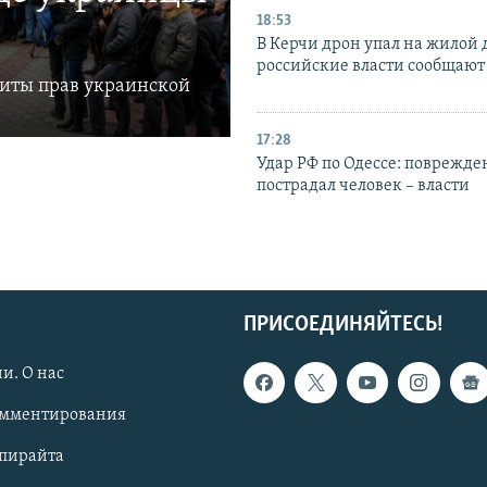
18:53
В Керчи дрон упал на жилой 
российские власти сообщают
щиты прав украинской
17:28
Удар РФ по Одессе: поврежде
пострадал человек – власти
ПРИСОЕДИНЯЙТЕСЬ!
и. О нас
омментирования
опирайта