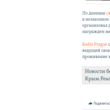
По данным
с
в незаконное
организовал 
награжден м
Radio Prague
с
ведущий свою 
проживание в
Новости б
Крым.Реа
Поделить