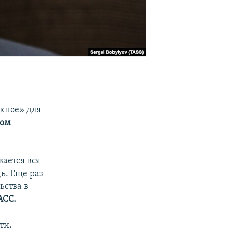
ожное» для
ром
вается вся
ь. Еще раз
ьства в
АСС.
ти
.