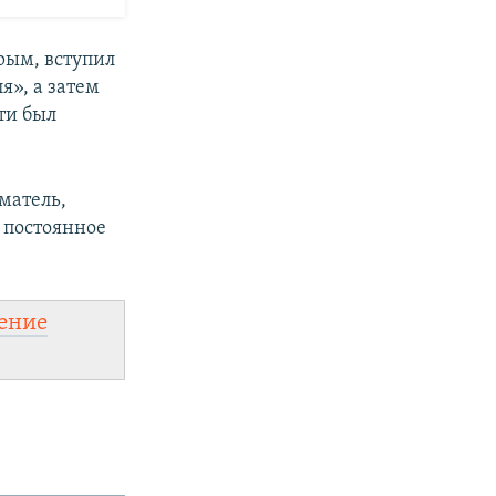
Крым, вступил
», а затем
ти был
матель,
а постоянное
ение