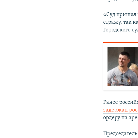
«Суд пришел 
стражу, так к
Городского с
Ранее россий
задержан ро
ордеру на ар
Председатель