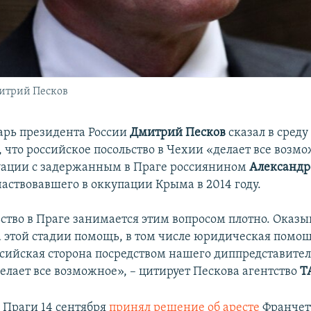
митрий Песков
арь президента России
Дмитрий Песков
сказал в среду
 что российское посольство в Чехии «делает все возм
уации с задержанным в Праге россиянином
Александ
участвовавшего в оккупации Крыма в 2014 году.
ство в Праге занимается этим вопросом плотно. Оказы
 этой стадии помощь, в том числе юридическая помощ
ссийская сторона посредством нашего диппредставител
елает все возможное», – цитирует Пескова агентство
Т
д Праги 14 сентября
принял решение об аресте
Франчет