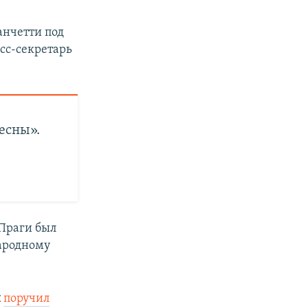
анчетти под
есс-секретарь
есны».
 Праги был
ародному
н
поручил