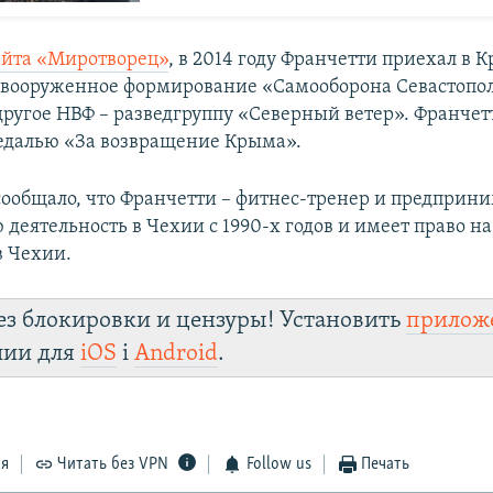
айта «Миротворец»
, в 2014 году Франчетти приехал в 
 вооруженное формирование «Самооборона Севастополя
другое НВФ – разведгруппу «Северный ветер». Франчет
едалью «За возвращение Крыма».
ообщало, что Франчетти – фитнес-тренер и предприни
деятельность в Чехии с 1990-х годов и имеет право н
 Чехии.
ез блокировки и цензуры! Установить
прилож
лии для
iOS
і
Android
.
ся
Читать без VPN
Follow us
Печать