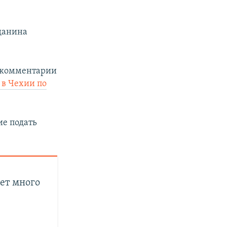
данина
 комментарии
 в Чехии по
е подать
ет много