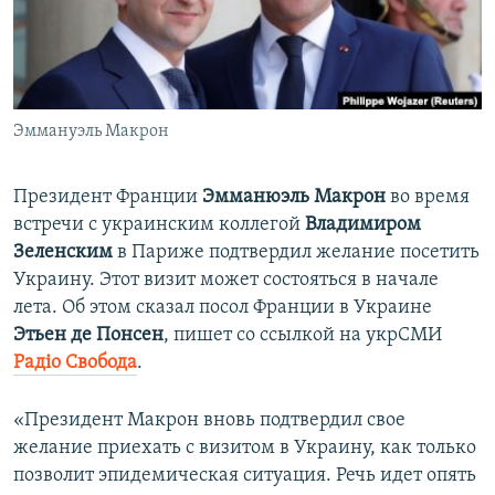
ПРИСОЕДИНЯЙТЕСЬ!
ПОБЕДИТЕЛЕЙ НЕ СУДЯТ?
КРЫМ.НЕПОКОРЕННЫЙ
ELIFBE
Эммануэль Макрон
УКРАИНСКАЯ ПРОБЛЕМА КРЫМА
Все сайты RFE/RL
Президент Франции
Эмманюэль Макрон
во время
встречи с украинским коллегой
Владимиром
Зеленским
в Париже подтвердил желание посетить
Украину. Этот визит может состояться в начале
лета. Об этом сказал посол Франции в Украине
Этьен де Понсен
, пишет со ссылкой на укрСМИ
Радіо Свобода
.
«Президент Макрон вновь подтвердил свое
желание приехать с визитом в Украину, как только
позволит эпидемическая ситуация. Речь идет опять