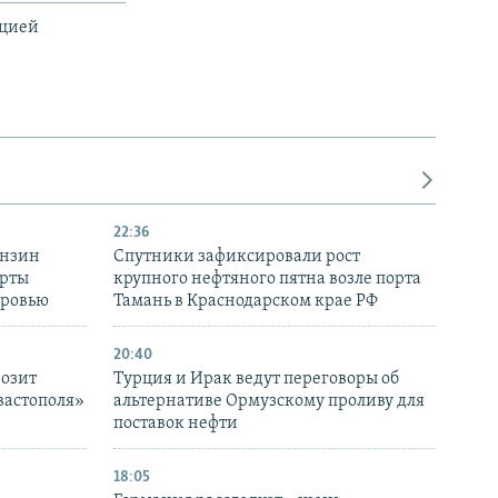
ацией
22:36
ензин
Спутники зафиксировали рост
ерты
крупного нефтяного пятна возле порта
оровью
Тамань в Краснодарском крае РФ
20:40
розит
Турция и Ирак ведут переговоры об
вастополя»
альтернативе Ормузскому проливу для
поставок нефти
18:05