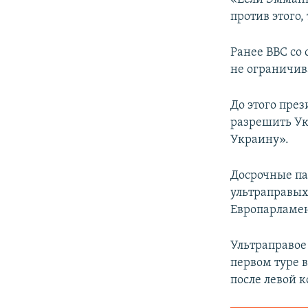
против этого,
Ранее BBC со
не ограничив
До этого пре
разрешить Ук
Украину».
Досрочные па
ультраправых
Европарламен
Ультраправо
первом туре 
после левой 