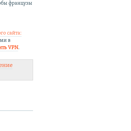
тобы французы
го сайта:
ми в
ить VPN
.
ение