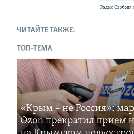
Радио Свобода 
ЧИТАЙТЕ ТАКЖЕ:
ТОП-ТЕМА
«Крым – не Россия»: ма
Ozon прекратил прием н
на Крымском полуостро