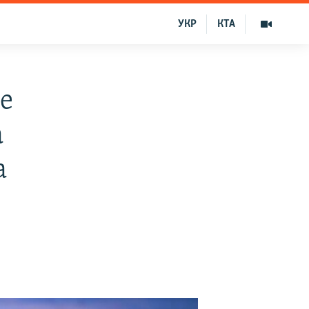
УКР
КТА
ее
а
а