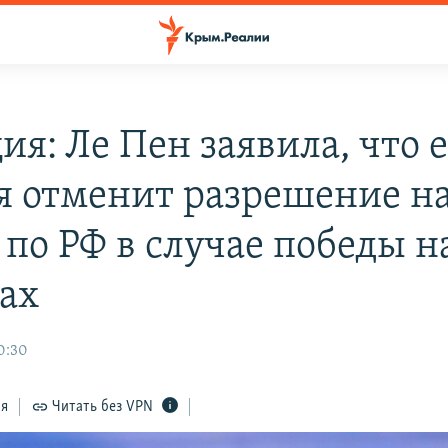
я: Ле Пен заявила, что 
я отменит разрешение н
 по РФ в случае победы н
ах
0:30
ся
Читать без VPN