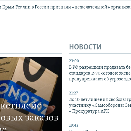
и Крым.Реалии в России признали «нежелательной» организ
НОВОСТИ
23:00
В РФ разрешили продавать б
стандарта 1990-х годов: эксп
предупреждают об угрозе зд
21:27
До 10 лет лишения свободы г
ркетплейс
участнику «Самообороны Се
– Прокуратура АРК
овых заказов
19:42
ве