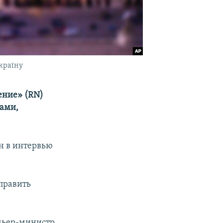
країну
ение» (RN)
тами,
н в интервью
править
емьер-министр