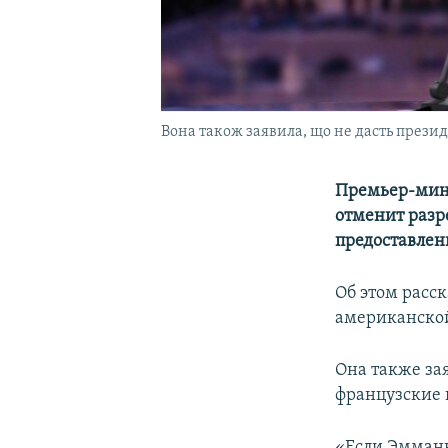
Вона також заявила, що не дасть през
Премьер-мини
отменит разр
предоставлен
Об этом расс
американск
Она также за
французские 
«Если Эмманю