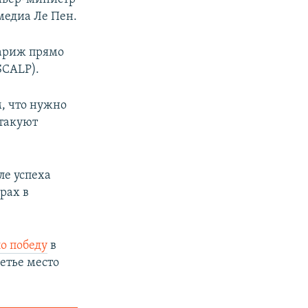
 медиа Ле Пен.
Париж прямо
SCALP).
, что нужно
атакуют
ле успеха
рах в
о победу
в
етье место