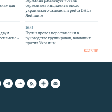
Германия расследует «очень
вия» для
серьезные» инциденты около
украинского самолета и рейса DHL в
Лейпциге
16:45
 двум
Путин провел перестановки в
госизмене –
руководстве группировок, воюющих
против Украины
БОЛЬШЕ