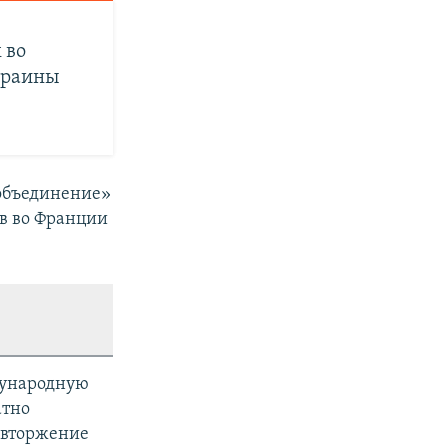
 во
Украины
 объединение»
ов во Франции
дународную
атно
 вторжение