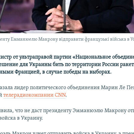
иденту Емманюелю Макрону відправити французькі війська в У
стр от ультраправой партии «Национальное объедин
ешение для Украины бить по территории России раке
ными Францией, в случае победы на выборах.
казала лидер политического объединения Марин Ле Пе
ой
телерадиокомпании CNN
.
явила, что не даст президенту Эмманюэлю Макрону от
войска в Украину.
эль Макрон хочет отправить войска в Украину, а пр