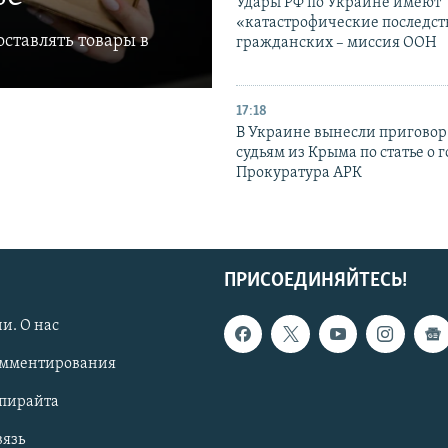
Удары РФ по Украине имеют
«катастрофические последст
ставлять товары в
гражданских – миссия ООН
17:18
В Украине вынесли приговор
судьям из Крыма по статье о 
Прокуратура АРК
ПРИСОЕДИНЯЙТЕСЬ!
и. О нас
омментирования
опирайта
вязь