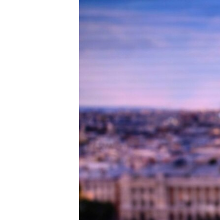
ПОБЕДИТЕЛЕЙ НЕ СУДЯТ?
КРЫМ.НЕПОКОРЕННЫЙ
ELIFBE
УКРАИНСКАЯ ПРОБЛЕМА КРЫМА