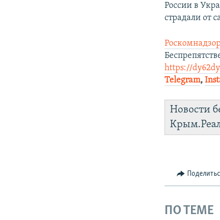
России в Укра
страдали от 
Роскомнадзор
Беспрепятств
https://dy62d
Telegram
,
Ins
Новости б
Крым.Реа
Поделить
ПО ТЕМЕ