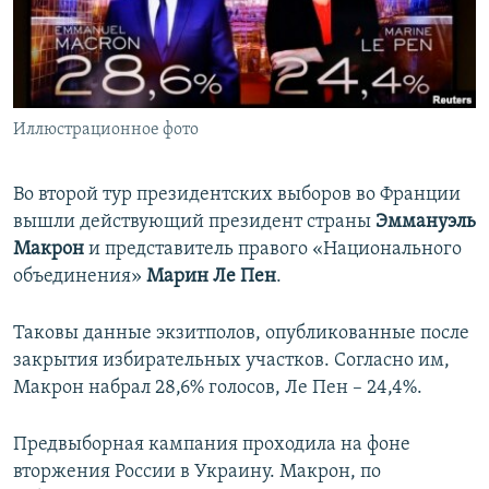
ПРИСОЕДИНЯЙТЕСЬ!
ПОБЕДИТЕЛЕЙ НЕ СУДЯТ?
КРЫМ.НЕПОКОРЕННЫЙ
ELIFBE
Иллюстрационное фото
УКРАИНСКАЯ ПРОБЛЕМА КРЫМА
Все сайты RFE/RL
Во второй тур президентских выборов во Франции
вышли действующий президент страны
Эммануэль
Макрон
и представитель правого «Национального
объединения»
Марин Ле Пен
.
Таковы данные экзитполов, опубликованные после
закрытия избирательных участков. Согласно им,
Макрон набрал 28,6% голосов, Ле Пен – 24,4%.
Предвыборная кампания проходила на фоне
вторжения России в Украину. Макрон, по