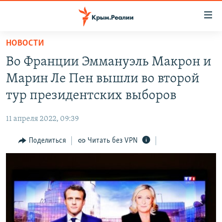
Доступность
ссылки
Вернуться
НОВОСТИ
к
НОВОСТИ
Во Франции Эммануэль Макрон и
основному
СПЕЦПРОЕКТЫ
содержанию
Марин Ле Пен вышли во второй
ВОДА
Вернутся
ГРУЗ 200
тур президентских выборов
к
ИСТОРИЯ
КАРТА ВОЕННЫХ ОБЪЕКТОВ КРЫМА
главной
11 апреля 2022, 09:39
ЕЩЕ
11 ЛЕТ ОККУПАЦИИ КРЫМА. 11 ИСТОРИЙ СОПРОТИВЛЕНИЯ
навигации
Вернутся
Поделиться
Читать без VPN
РАДІО СВОБОДА
ИНТЕРАКТИВ
к
КАК ОБОЙТИ БЛОКИРОВКУ
ИНФОГРАФИКА
поиску
ТЕЛЕПРОЕКТ КРЫМ.РЕАЛИИ
Українською
СОВЕТЫ ПРАВОЗАЩИТНИКОВ
Qırımtatar
ПРОПАВШИЕ БЕЗ ВЕСТИ