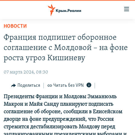
Доступность
ссылки
Вернуться
НОВОСТИ
к
НОВОСТИ
Франция подпишет оборонное
основному
СПЕЦПРОЕКТЫ
содержанию
соглашение с Молдовой – на фоне
ВОДА
Вернутся
ГРУЗ 200
роста угроз Кишиневу
к
ИСТОРИЯ
КАРТА ВОЕННЫХ ОБЪЕКТОВ КРЫМА
главной
07 марта 2024, 08:30
ЕЩЕ
11 ЛЕТ ОККУПАЦИИ КРЫМА. 11 ИСТОРИЙ СОПРОТИВЛЕНИЯ
навигации
Вернутся
Поделиться
Читать без VPN
РАДІО СВОБОДА
ИНТЕРАКТИВ
к
Президенты Франции и Молдовы Эмманюэль
КАК ОБОЙТИ БЛОКИРОВКУ
ИНФОГРАФИКА
поиску
Макрон и Майя Санду планируют подписать
ТЕЛЕПРОЕКТ КРЫМ.РЕАЛИИ
соглашение об обороне, сообщили в Елисейском
Українською
дворце на фоне предупреждений, что Россия
СОВЕТЫ ПРАВОЗАЩИТНИКОВ
Qırımtatar
стремится дестабилизировать Молдову перед
ПРОПАВШИЕ БЕЗ ВЕСТИ
запланированными президентскими выборами и