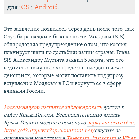
для
iOS
і
Android
.
Это заявление появилось через день после того, как
Служба разведки и безопасности Молдовы (SIS)
обнародовала предупреждение о том, что Россия
планирует шаги по дестабилизации страны. Глава
SIS Александру Мустята заявил 5 марта, что его
ведомство получило «определенные данные» о
действиях, которые могут поставить под угрозу
вступление Молдовы в ЕС и вернуть ее в сферу
влияния России.
Роскомнадзор пытается заблокировать
доступ к
сайту Крым.Реалии. Беспрепятственно читать
Крым.Реалии можно с помощью
зеркального сайта:
https://d31lfyprvtx7op.cloudfront.net/
следите за
основными новостями в
Telegram
,
Instagram
и
Viber