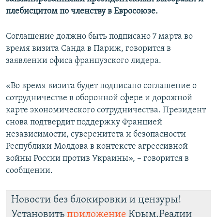
ПРИСОЕДИНЯЙТЕСЬ!
ПОБЕДИТЕЛЕЙ НЕ СУДЯТ?
плебисцитом по членству в Евросоюзе.
КРЫМ.НЕПОКОРЕННЫЙ
Соглашение должно быть подписано 7 марта во
ELIFBE
время визита Санда в Париж, говорится в
заявлении офиса французского лидера.
УКРАИНСКАЯ ПРОБЛЕМА КРЫМА
Все сайты RFE/RL
«Во время визита будет подписано соглашение о
сотрудничестве в оборонной сфере и дорожной
карте экономического сотрудничества. Президент
снова подтвердит поддержку Францией
независимости, суверенитета и безопасности
Республики Молдова в контексте агрессивной
войны России против Украины», – говорится в
сообщении.
Новости без блокировки и цензуры!
Установить
приложение
Крым.Реалии