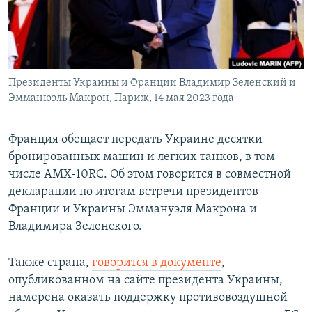
ПРИСОЕДИНЯЙТЕСЬ!
ПОБЕДИТЕЛЕЙ НЕ СУДЯТ?
КРЫМ.НЕПОКОРЕННЫЙ
ELIFBE
Президенты Украины и Франции Владимир Зеленский и
УКРАИНСКАЯ ПРОБЛЕМА КРЫМА
Эмманюэль Макрон, Париж, 14 мая 2023 года
Все сайты RFE/RL
Франция обещает передать Украине десятки
бронированных машин и легких танков, в том
числе AMX-10RC. Об этом говорится в совместной
декларации по итогам встречи президентов
Франции и Украины Эммануэля Макрона и
Владимира Зеленского.
Также страна,
говорится в документе
,
опубликованном на сайте президента Украины,
намерена оказать поддержку противовоздушной