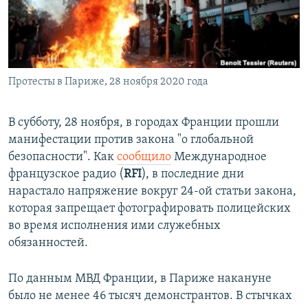
ПРИСОЕДИНЯЙТЕСЬ!
ПОБЕДИТЕЛЕЙ НЕ СУДЯТ?
КРЫМ.НЕПОКОРЕННЫЙ
ELIFBE
Протесты в Париже, 28 ноября 2020 года
УКРАИНСКАЯ ПРОБЛЕМА КРЫМА
Все сайты RFE/RL
В субботу, 28 ноября, в городах Франции прошли
манифестации против закона "о глобальной
безопасности". Как
сообщило
Международное
французское радио (
RFI
), в последние дни
нарастало напряжение вокруг 24-ой статьи закона,
которая запрещает фотографировать полицейских
во время исполнения ими служебных
обязанностей.
По данным МВД Франции, в Париже накануне
было не менее 46 тысяч демонстрантов. В стычках