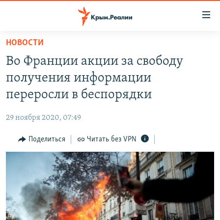
Доступность
ссылки
Вернуться
НОВОСТИ
к
НОВОСТИ
Во Франции акции за свободу
основному
СПЕЦПРОЕКТЫ
содержанию
получения информации
ВОДА
Вернутся
ГРУЗ 200
переросли в беспорядки
к
ИСТОРИЯ
КАРТА ВОЕННЫХ ОБЪЕКТОВ КРЫМА
главной
29 ноября 2020, 07:49
ЕЩЕ
11 ЛЕТ ОККУПАЦИИ КРЫМА. 11 ИСТОРИЙ СОПРОТИВЛЕНИЯ
навигации
Вернутся
Поделиться
Читать без VPN
РАДІО СВОБОДА
ИНТЕРАКТИВ
к
КАК ОБОЙТИ БЛОКИРОВКУ
ИНФОГРАФИКА
поиску
ТЕЛЕПРОЕКТ КРЫМ.РЕАЛИИ
Українською
СОВЕТЫ ПРАВОЗАЩИТНИКОВ
Qırımtatar
ПРОПАВШИЕ БЕЗ ВЕСТИ