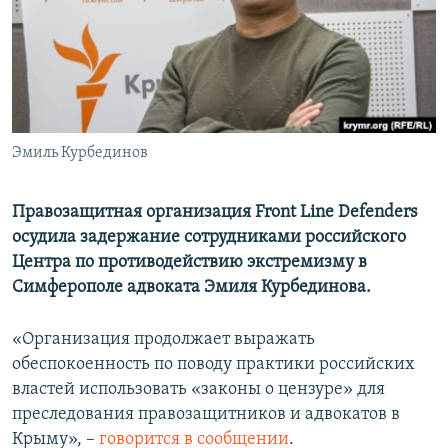
ПРИСОЕДИНЯЙТЕСЬ!
ПОБЕДИТЕЛЕЙ НЕ СУДЯТ?
КРЫМ.НЕПОКОРЕННЫЙ
ELIFBE
УКРАИНСКАЯ ПРОБЛЕМА КРЫМА
Все сайты RFE/RL
Эмиль Курбединов
Правозащитная организация Front Line Defenders
осудила задержание сотрудниками российского
Центра по противодействию экстремизму в
Симферополе адвоката Эмиля Курбединова.
«Организация продолжает выражать
обеспокоенность по поводу практики российских
властей использовать «законы о цензуре» для
преследования правозащитников и адвокатов в
Крыму», –
говорится в сообщении
.