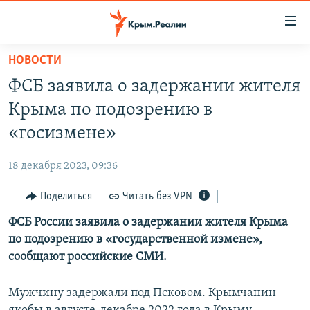
Доступность
ссылки
Вернуться
НОВОСТИ
к
НОВОСТИ
ФСБ заявила о задержании жителя
основному
СПЕЦПРОЕКТЫ
содержанию
Крыма по подозрению в
ВОДА
Вернутся
ГРУЗ 200
«госизмене»
к
ИСТОРИЯ
КАРТА ВОЕННЫХ ОБЪЕКТОВ КРЫМА
главной
18 декабря 2023, 09:36
ЕЩЕ
11 ЛЕТ ОККУПАЦИИ КРЫМА. 11 ИСТОРИЙ СОПРОТИВЛЕНИЯ
навигации
Вернутся
Поделиться
Читать без VPN
РАДІО СВОБОДА
ИНТЕРАКТИВ
к
ФСБ России заявила о задержании жителя Крыма
КАК ОБОЙТИ БЛОКИРОВКУ
ИНФОГРАФИКА
поиску
по подозрению в «государственной измене»,
ТЕЛЕПРОЕКТ КРЫМ.РЕАЛИИ
сообщают российские СМИ.
Українською
СОВЕТЫ ПРАВОЗАЩИТНИКОВ
Qırımtatar
Мужчину задержали под Псковом. Крымчанин
ПРОПАВШИЕ БЕЗ ВЕСТИ