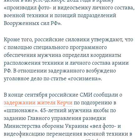
якобы в августе-декабре 2022 года в Крыму
ПРИСОЕДИНЯЙТЕСЬ!
ПОБЕДИТЕЛЕЙ НЕ СУДЯТ?
«производил фото- и видеосъемку личного состава,
военной техники и позиций подразделений
КРЫМ.НЕПОКОРЕННЫЙ
Вооруженных сил РФ».
ELIFBE
Кроме того, российские силовики утверждают, что
УКРАИНСКАЯ ПРОБЛЕМА КРЫМА
с помощью специального программного
Все сайты RFE/RL
обеспечения мужчина определил координаты
расположения техники и личного состава армии
РФ. В отношении задержанного возбуждено
уголовное дело по статье «госизмена».
В конце сентября российские СМИ сообщали о
задержании жителя Керчи
по подозрению в
«шпионаже». 45-летний мужчина якобы по
заданию Главного управления разведки
Министерства обороны Украины «вел фото- и
видеофиксацию перемещения военной техники в