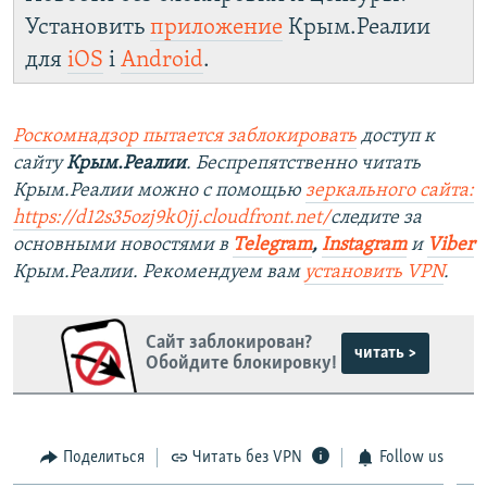
Установить
приложение
Крым.Реалии
для
iOS
і
Android
.
Роскомнадзор пытается заблокировать
доступ к
сайту
Крым.Реалии
. Беспрепятственно читать
Крым.Реалии можно с помощью
зеркального сайта:
https://d12s35ozj9k0jj.cloudfront.net/
следите за
основными новостями в
Telegram
,
Instagram
и
Viber
Крым.Реалии. Рекомендуем вам
установить VPN
.
Сайт заблокирован?
читать >
Обойдите блокировку!
Поделиться
Читать без VPN
Follow us