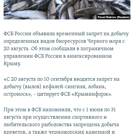
ПРИСОЕДИНЯЙТЕСЬ!
ПОБЕДИТЕЛЕЙ НЕ СУДЯТ?
КРЫМ.НЕПОКОРЕННЫЙ
ELIFBE
ФСБ России объявила временный запрет на добычу
УКРАИНСКАЯ ПРОБЛЕМА КРЫМА
определенных видов биоресурсов Черного моря с
Все сайты RFE/RL
20 августа. Об этом сообщили в пограничном
управлении ФСБ России в аннексированном
Крыму.
«С 20 августа по 10 сентября вводится запрет на
добычу (вылов) кефалей-сингиля, лобана,
остроноса», – цитирует ФСБ «Крыминформ».
При этом в ФСБ напомнили, что с 1 июня по 31
августа при осуществлении спортивного и
любительского рыболовства запрещена добыча
креветок, а также черноморских каменной и