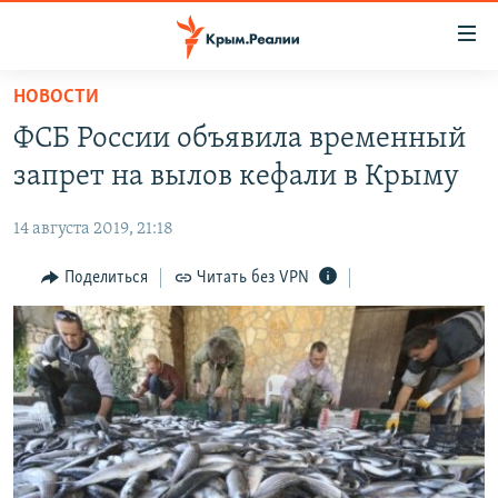
Доступность
ссылки
Вернуться
НОВОСТИ
к
НОВОСТИ
ФСБ России объявила временный
основному
СПЕЦПРОЕКТЫ
содержанию
запрет на вылов кефали в Крыму
ВОДА
Вернутся
ГРУЗ 200
к
14 августа 2019, 21:18
ИСТОРИЯ
КАРТА ВОЕННЫХ ОБЪЕКТОВ КРЫМА
главной
ЕЩЕ
Поделиться
Читать без VPN
11 ЛЕТ ОККУПАЦИИ КРЫМА. 11 ИСТОРИЙ СОПРОТИВЛЕНИЯ
навигации
Вернутся
РАДІО СВОБОДА
ИНТЕРАКТИВ
к
КАК ОБОЙТИ БЛОКИРОВКУ
ИНФОГРАФИКА
поиску
ТЕЛЕПРОЕКТ КРЫМ.РЕАЛИИ
Українською
СОВЕТЫ ПРАВОЗАЩИТНИКОВ
Qırımtatar
ПРОПАВШИЕ БЕЗ ВЕСТИ