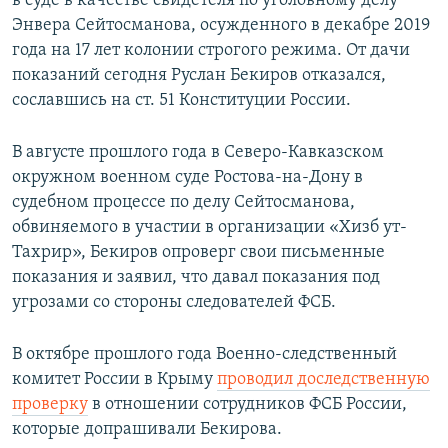
в суде в качестве свидетеля по уголовному делу
Энвера Сейтосманова, осужденного в декабре 2019
года на 17 лет колонии строгого режима. От дачи
показаний сегодня Руслан Бекиров отказался,
сославшись на ст. 51 Конституции России.
В августе прошлого года в Северо-Кавказском
окружном военном суде Ростова-на-Дону в
судебном процессе по делу Сейтосманова,
обвиняемого в участии в организации «Хизб ут-
Тахрир», Бекиров опроверг свои письменные
показания и заявил, что давал показания под
угрозами со стороны следователей ФСБ.
В октябре прошлого года Военно-следственный
комитет России в Крыму
проводил доследственную
проверку
в отношении сотрудников ФСБ России,
которые допрашивали Бекирова.