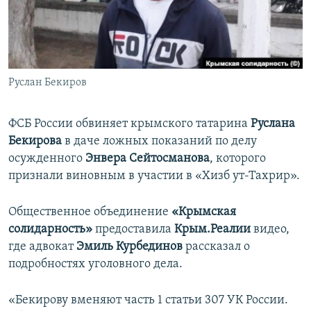
ПРИСОЕДИНЯЙТЕСЬ!
ПОБЕДИТЕЛЕЙ НЕ СУДЯТ?
КРЫМ.НЕПОКОРЕННЫЙ
ELIFBE
Руслан Бекиров
УКРАИНСКАЯ ПРОБЛЕМА КРЫМА
Все сайты RFE/RL
ФСБ России обвиняет крымского татарина
Руслана
Бекирова
в даче ложных показаний по делу
осужденного
Энвера Сейтосманова
, которого
признали виновным в участии в «Хизб ут-Тахрир».
Общественное объединение
«Крымская
солидарность»
предоставила
Крым.Реалии
видео,
где адвокат
Эмиль Курбединов
рассказал о
подробностях уголовного дела.
«Бекирову вменяют часть 1 статьи 307 УК России.