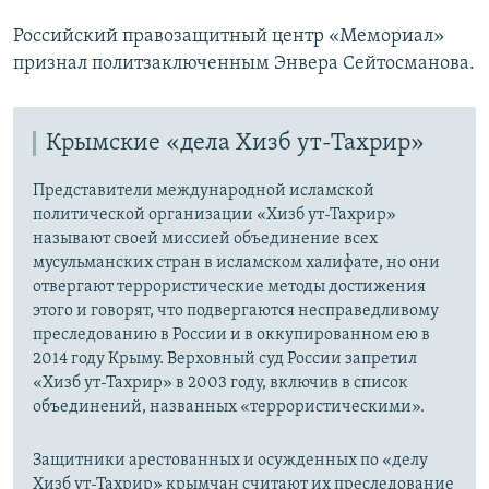
Российский правозащитный центр «Мемориал»
признал политзаключенным Энвера Сейтосманова.
Крымские «дела Хизб ут-Тахрир»
Представители международной исламской
политической организации «Хизб ут-Тахрир»
называют своей миссией объединение всех
мусульманских стран в исламском халифате, но они
отвергают террористические методы достижения
этого и говорят, что подвергаются несправедливому
преследованию в России и в оккупированном ею в
2014 году Крыму. Верховный суд России запретил
«Хизб ут-Тахрир» в 2003 году, включив в список
объединений, названных «террористическими».
Защитники арестованных и осужденных по «делу
Хизб ут-Тахрир» крымчан считают их преследование