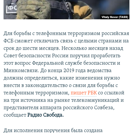
ПРИСОЕДИНЯЙТЕСЬ!
ПОБЕДИТЕЛЕЙ НЕ СУДЯТ?
КРЫМ.НЕПОКОРЕННЫЙ
ELIFBE
Для борьбы с телефонным терроризмом российская
УКРАИНСКАЯ ПРОБЛЕМА КРЫМА
ФСБ сможет отключать связь с целыми странами на
Все сайты RFE/RL
срок до шести месяцев. Несколько месяцев назад
Совет безопасности России поручил проработать
этот вопрос Федеральной службе безопасности и
Минкомсвязи. До конца 2019 года ведомства
должны определиться, какие изменения нужно
внести в законодательство о связи для борьбы с
телефонным терроризмом,
пишет РБК
со ссылкой
на три источника на рынке телекоммуникаций и
представителя аппарата российского Совбеза,
сообщает
Радио Свобода.
Для исполнения поручения была создана